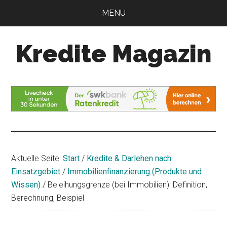
Zum
Zur
MENU
Inhalt
Seitenspalte
springen
springen
Kredite Magazin
Alles
für
Ihren
Kredit
Aktuelle Seite:
Start
/
Kredite & Darlehen nach
Einsatzgebiet
/
Immobilienfinanzierung (Produkte und
Wissen)
/
Beleihungsgrenze (bei Immobilien): Definition,
Berechnung, Beispiel