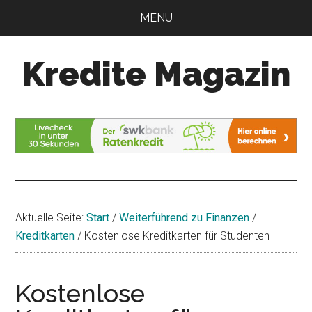
Zum
Zur
MENU
Inhalt
Seitenspalte
springen
springen
Kredite Magazin
Alles
für
Ihren
Kredit
Aktuelle Seite:
Start
/
Weiterführend zu Finanzen
/
Kreditkarten
/
Kostenlose Kreditkarten für Studenten
Kostenlose