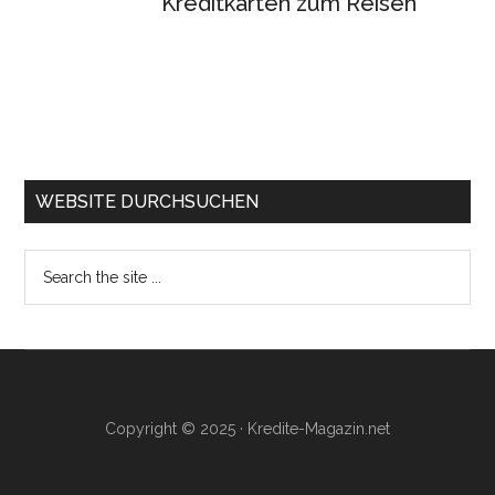
Kreditkarten zum Reisen
WEBSITE DURCHSUCHEN
Search
the
site
...
Copyright © 2025 · Kredite-Magazin.net