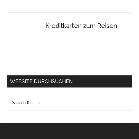
Kreditkarten zum Reisen
WEBSITE DURCHSUCHEN
Search
the
site
...