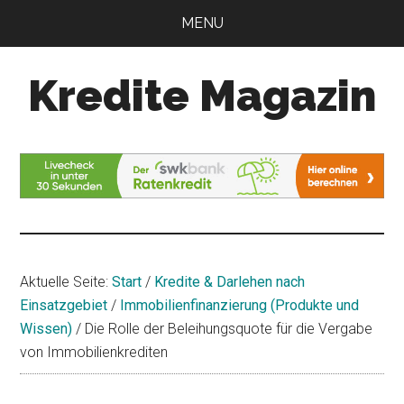
Zum
Zur
MENU
Inhalt
Seitenspalte
springen
springen
Kredite Magazin
Alles
für
Ihren
Kredit
Aktuelle Seite:
Start
/
Kredite & Darlehen nach
Einsatzgebiet
/
Immobilienfinanzierung (Produkte und
Wissen)
/
Die Rolle der Beleihungsquote für die Vergabe
von Immobilienkrediten