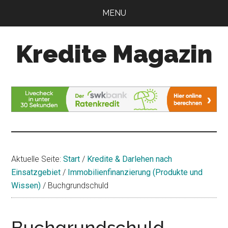
Zum
Zur
MENU
Inhalt
Seitenspalte
springen
springen
Kredite Magazin
Alles
für
Ihren
Kredit
Aktuelle Seite:
Start
/
Kredite & Darlehen nach
Einsatzgebiet
/
Immobilienfinanzierung (Produkte und
Wissen)
/
Buchgrundschuld
Buchgrundschuld