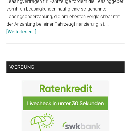
Leasingverträgen für Fahrzeuge fordern die Leasinggeber
von ihren Leasingkunden häufig eine so genannte
Leasingsonderzahlung, die am ehesten vergleichbar mit
der Anzahlung bei einer Fahrzeugfinanzierung ist. …
[Weiterlesen...]
ÜberLeasingsonderzahlung
beim
KFZ-
Leasing
Seitenspalte
WERBUNG