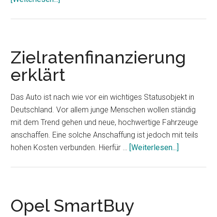
Autokredite
im
Vergleich:
Postbank,
Zielratenfinanzierung
ING-
erklärt
DiBa,
Autowunsch.de,
Das Auto ist nach wie vor ein wichtiges Statusobjekt in
Bank
Deutschland. Vor allem junge Menschen wollen ständig
of
mit dem Trend gehen und neue, hochwertige Fahrzeuge
Scotland
anschaffen. Eine solche Anschaffung ist jedoch mit teils
hohen Kosten verbunden. Hierfür …
[Weiterlesen...]
ÜberZielra
erklärt
Opel SmartBuy