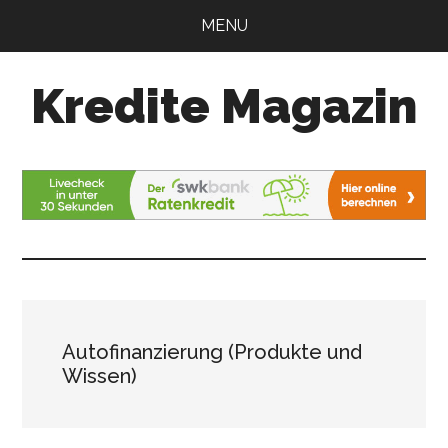
Zum
Zur
MENU
Inhalt
Seitenspalte
springen
springen
Kredite Magazin
Alles
für
Ihren
Kredit
Autofinanzierung (Produkte und
Wissen)