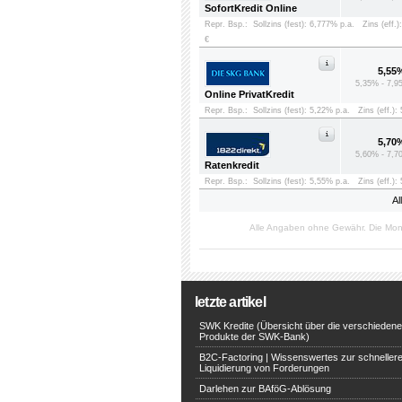
SofortKredit Online
Repr. Bsp.:
Sollzins (fest): 6,777% p.a.
Zins (eff.)
€
5,55
5,35% - 7,9
Online PrivatKredit
Repr. Bsp.:
Sollzins (fest): 5,22% p.a.
Zins (eff.):
5,70
5,60% - 7,7
Ratenkredit
Repr. Bsp.:
Sollzins (fest): 5,55% p.a.
Zins (eff.):
Al
Alle Angaben ohne Gewähr. Die Mon
letzte artikel
SWK Kredite (Übersicht über die verschieden
Produkte der SWK-Bank)
B2C-Factoring | Wissenswertes zur schneller
Liquidierung von Forderungen
Darlehen zur BAföG-Ablösung