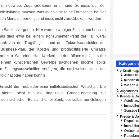
ofern gewisse Zugangskriterien erfüllt sind. So muss sich der
selbstständig machen, was indes eine reine Formsache ist. Der
eun Monaten bewilligt und muss nicht zurückbezahlt werden.
on Banken vergeben. Hier werden weniger Zinsen und bessere
 als dies etwa bei einem Konsumentenkredit der Fall wäre.
Bank von der Tragfähigkeit und den Zukunftsaussichten der
Business-Plan, der Kosten und prognostitizierte Umsätze
ferenzen: Wer einen Handwerkerbetrieb eröffnen möchte, sollte
r einem künstlerischen Gewerbe nachgehen möchte, sollte
Kategorien
 Zeitungsausschnitten verfügen, die nachweisen, dass der
> Kreditmag
rfolg hat oder haben könnte.
Aktuell be
Kreditinst
Wissen & 
insicht die Triebfeder einer mittelständischen Wirtschaft. Die
Allgemeines
iermit nicht nur die finanzielle Grundausstattung zur
Kredite & Da
 den fachlichen Beistand einer Bank, der selbst am Gelingen
Autofinan
Immobilie
Sonstige 
Kredite & Da
Dispokred
Immobilie
Onlinekre
Ratenkred