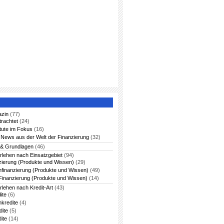
azin
(77)
trachtet
(24)
itute im Fokus
(16)
News aus der Welt der Finanzierung
(32)
 & Grundlagen
(46)
rlehen nach Einsatzgebiet
(94)
zierung (Produkte und Wissen)
(29)
nfinanzierung (Produkte und Wissen)
(49)
Finanzierung (Produkte und Wissen)
(14)
rlehen nach Kredit-Art
(43)
ite
(6)
nkredite
(4)
dite
(5)
ite
(14)