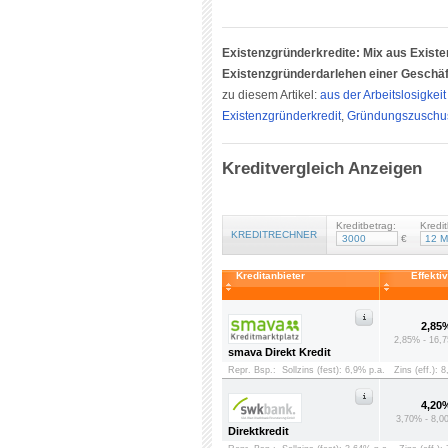
Existenzgründerkredite: Mix aus Exis
Existenzgründerdarlehen einer Geschäft
zu diesem Artikel:
aus der Arbeitslosigkei
Existenzgründerkredit
,
Gründungszuschus
Kreditvergleich Anzeigen
Kreditbetrag:
Kredit
KREDITRECHNER
€
Kreditanbieter
Effekti
2,85
2,85% - 16,7
smava Direkt Kredit
Repr. Bsp.:
Sollzins (fest): 6,9% p.a.
Zins (eff.): 
4,20
3,70% - 8,0
Direktkredit