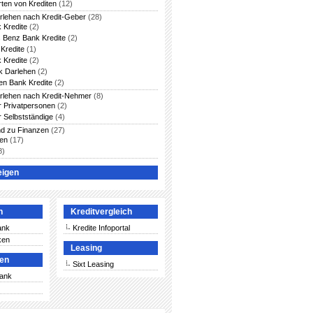
rten von Krediten
(12)
arlehen nach Kredit-Geber
(28)
 Kredite
(2)
 Benz Bank Kredite
(2)
Kredite
(1)
 Kredite
(2)
 Darlehen
(2)
en Bank Kredite
(2)
arlehen nach Kredit-Nehmer
(8)
ür Privatpersonen
(2)
r Selbstständige
(4)
nd zu Finanzen
(27)
ten
(17)
8)
eigen
n
Kreditvergleich
ank
Kredite Infoportal
ken
Leasing
ken
Sixt Leasing
Bank