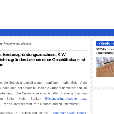
> Kreditma
ng (Produkte und Wissen)
B2C-Factori
Liquidierun
us Existenzgründungszuschuss, KfW-
stenzgründerdarlehen einer Geschäftsbank ist
rt
n die Selbstständigkeit wagen, benötigen hierfür Geld. Viele
erbunden; darüber hinaus müssen die Gründer damit rechnen, im
 unbedingt hohe Gewinne zu erwirtschaften. Daher gibt es von
on Seiten vieler Banken
Existenzgründerkredite bzw.
e
, um das Unternehmertum in Deutschland zu unterstützen.
rdarlehen in Deutschland ist der
Existenzgründerzuschuss
.