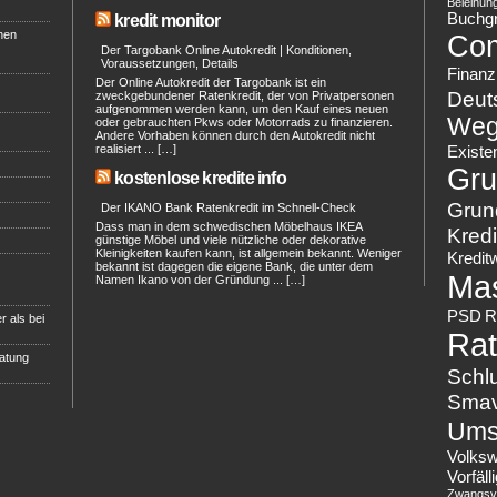
Beleihun
Buchg
kredit monitor
hen
Co
Der Targobank Online Autokredit | Konditionen,
Voraussetzungen, Details
Finanz
Der Online Autokredit der Targobank ist ein
Deut
zweckgebundener Ratenkredit, der von Privatpersonen
aufgenommen werden kann, um den Kauf eines neuen
Weg
oder gebrauchten Pkws oder Motorrads zu finanzieren.
Andere Vorhaben können durch den Autokredit nicht
realisiert ... […]
Existe
Gru
kostenlose kredite info
Grun
Der IKANO Bank Ratenkredit im Schnell-Check
Dass man in dem schwedischen Möbelhaus IKEA
Kredi
günstige Möbel und viele nützliche oder dekorative
Kleinigkeiten kaufen kann, ist allgemein bekannt. Weniger
Kredit
bekannt ist dagegen die eigene Bank, die unter dem
Ma
Namen Ikano von der Gründung ... […]
PSD
R
r als bei
Rat
ratung
Schl
Sma
Ums
Volks
Vorfäl
Zwangsvo