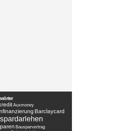
wörter
redit
Auxmoney
nfinanzierung
Barclaycard
spardarlehen
paren
Bausparvertrag