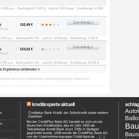
: 6,99% p.a.
Bearb.gebühr: 0,00 %
Laufzeit: 48 Monate
Kreditbetrag: 10.000
Zum Antrag »
%
152,49 €
5% p.a.
 5,35% p.a.
Bearb.gebühr: 0%
Laufzeit: 24 Monate
Kreditbetrag: 5.000 €
Zum Antrag »
%
153,02 €
0% p.a.
 5,70% p.a.
Bearb.gebühr: 0%
Laufzeit: 36 Monate
Kreditbetrag: 10.000 €
le Ergebnisse einblenden »
atsrate kann vom tatsächlichen Rückzahlungsplan abweichen.
kreditexperte aktuell
schlag
Autok
en
Creditplus Bank Kredit: der Sofortkredit sowie weitere
Darlehen
Ballo
Bei der CreditPlus Bank AG handelt es sich um ein
en
Bau
deutsches Kreditinstitut, das im Jahr 1960 als
Teilzahlungs-Kredit-Bank (kurz TKB) in Stuttgart
Baus
gegründet wurde. 1998 wurde die CreditPlus Bank AG
von der Unternehmensgruppe Crédit Agricole ... […]