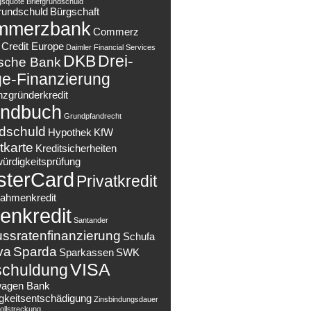
gsquote
Briefgrundschuld
rundschuld
Bürgschaft
mmerzbank
Commerz
Credit Europe
Daimler Financial Services
DKB
Drei-
sche Bank
e-Finanzierung
nzgründerkredit
ndbuch
Grundpfandrecht
dschuld
Hypothek
KfW
tkarte
Kreditsicherheiten
würdigkeitsprüfung
sterCard
Privatkredit
ahmenkredit
enkredit
Santander
ussratenfinanzierung
Schufa
va
Sparda
Sparkassen
SWK
VISA
chuldung
wagen Bank
ligkeitsentschädigung
Zinsbindungsdauer
llstreckung