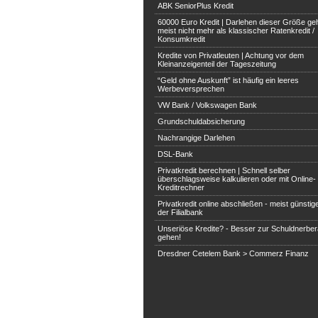
ABK SeniorPlus Kredit
60000 Euro Kredit | Darlehen dieser Größe ge
meist nicht mehr als klassischer Ratenkredit /
Konsumkredit
Kredite von Privatleuten | Achtung vor dem
Kleinanzeigenteil der Tageszeitung
“Geld ohne Auskunft” ist häufig ein leeres
Werbeversprechen
VW Bank / Volkswagen Bank
Grundschuldabsicherung
Nachrangige Darlehen
DSL-Bank
Privatkredit berechnen | Schnell selber
überschlagsweise kalkulieren oder mit Online-
Kreditrechner
Privatkredit online abschließen - meist günstige
der Filialbank
Unseriöse Kredite? - Besser zur Schuldnerbe
gehen!
Dresdner Cetelem Bank > Commerz Finanz