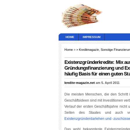
HOME
IMPRESSUM
Home
»
> Kreditmagazin
,
Sonstige Finanzieru
Existenzgründerkredite: Mix a
Gründungsfinanzierung und Exi
häufig Basis für einen guten Sta
kredite-magazin.net
am 5. April 2011
Die meisten Menschen, die den Schritt i
Geschäftsideen sind mit Investitionen v
Verlauf der ersten Geschäftsjahre nicht
Seiten des Staates und auch v
Existenzgründerdarlehen und -zuschüss
Das wohl bekannteste Existenzgründe