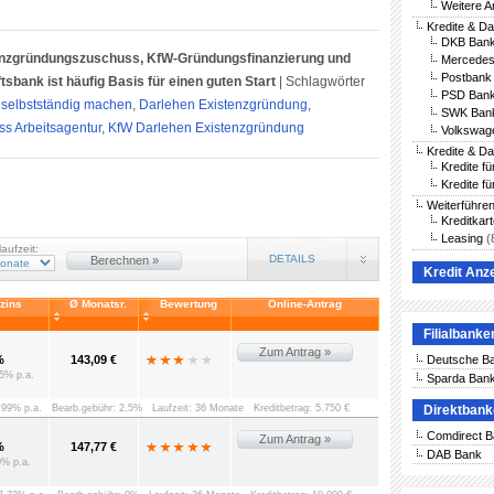
Weitere A
Kredite & D
DKB Bank
tenzgründungszuschuss, KfW-Gründungsfinanzierung und
Mercedes
Postbank 
sbank ist häufig Basis für einen guten Start
|
Schlagwörter
PSD Bank
t selbstständig machen
,
Darlehen Existenzgründung
,
SWK Bank
s Arbeitsagentur
,
KfW Darlehen Existenzgründung
Volkswag
Kredite & D
Kredite f
Kredite fü
Weiterführe
Kreditkar
Leasing
(
laufzeit:
DETAILS
Berechnen »
Kredit Anz
vzins
Ø Monatsr.
Bewertung
Online-Antrag
Filialbanke
Zum Antrag »
%
143,09 €
Deutsche B
5% p.a.
Sparda Ban
8,99% p.a.
Bearb.gebühr: 2,5%
Laufzeit: 36 Monate
Kreditbetrag: 5.750 €
Direktban
Comdirect 
Zum Antrag »
%
147,77 €
DAB Bank
0% p.a.