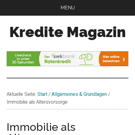
Zum
Zur
MENU
Inhalt
Seitenspalte
springen
springen
Kredite Magazin
Alles
für
Ihren
Kredit
Aktuelle Seite:
Start
/
Allgemeines & Grundlagen
/
Immobilie als Altersvorsorge
Immobilie als