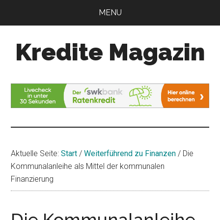
Zum
Zur
MENU
Inhalt
Seitenspalte
springen
springen
Kredite Magazin
Alles
für
Ihren
Kredit
Aktuelle Seite:
Start
/
Weiterführend zu Finanzen
/
Die
Kommunalanleihe als Mittel der kommunalen
Finanzierung
Die Kommunalanleihe