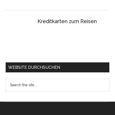
Kreditkarten zum Reisen
WEBSITE DURCHSUCHEN
Search
the
site
...