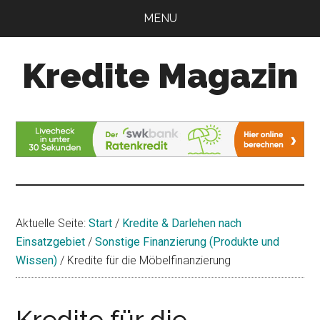
Zum
Zur
MENU
Inhalt
Seitenspalte
springen
springen
Kredite Magazin
Alles
für
Ihren
Kredit
Aktuelle Seite:
Start
/
Kredite & Darlehen nach
Einsatzgebiet
/
Sonstige Finanzierung (Produkte und
Wissen)
/
Kredite für die Möbelfinanzierung
Kredite für die