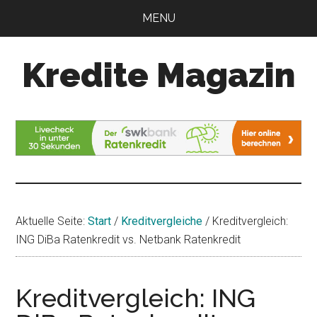
Zum
Zur
MENU
Inhalt
Seitenspalte
springen
springen
Kredite Magazin
Alles
für
Ihren
Kredit
Aktuelle Seite:
Start
/
Kreditvergleiche
/
Kreditvergleich:
ING DiBa Ratenkredit vs. Netbank Ratenkredit
Kreditvergleich: ING