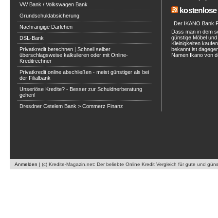
VW Bank / Volkswagen Bank
kostenlose 
Grundschuldabsicherung
Der IKANO Bank Ra
Nachrangige Darlehen
Dass man in dem s
günstige Möbel und 
DSL-Bank
Kleinigkeiten kaufe
Privatkredit berechnen | Schnell selber
bekannt ist dagegen
überschlagsweise kalkulieren oder mit Online-
Namen Ikano von de
Kreditrechner
Privatkredit online abschließen - meist günstiger als bei
der Filialbank
Unseriöse Kredite? - Besser zur Schuldnerberatung
gehen!
Dresdner Cetelem Bank > Commerz Finanz
Anmelden
|
(c) Kredite-Magazin.net: Der beliebte Online Kredit Vergleich für gute und gün