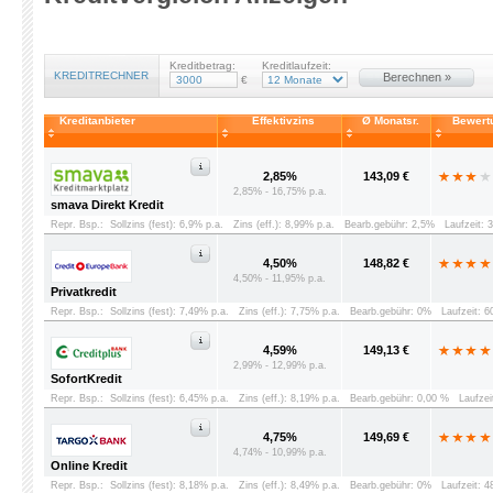
Kreditbetrag:
Kreditlaufzeit:
KREDITRECHNER
Berechnen »
€
Kreditanbieter
Effektivzins
Ø Monatsr.
Bewert
2,85%
143,09 €
2,85% - 16,75% p.a.
smava Direkt Kredit
Repr. Bsp.:
Sollzins (fest): 6,9% p.a.
Zins (eff.): 8,99% p.a.
Bearb.gebühr: 2,5%
Laufzeit: 
4,50%
148,82 €
4,50% - 11,95% p.a.
Privatkredit
Repr. Bsp.:
Sollzins (fest): 7,49% p.a.
Zins (eff.): 7,75% p.a.
Bearb.gebühr: 0%
Laufzeit: 
4,59%
149,13 €
2,99% - 12,99% p.a.
SofortKredit
Repr. Bsp.:
Sollzins (fest): 6,45% p.a.
Zins (eff.): 8,19% p.a.
Bearb.gebühr: 0,00 %
Laufzei
4,75%
149,69 €
4,74% - 10,99% p.a.
Online Kredit
Repr. Bsp.:
Sollzins (fest): 8,18% p.a.
Zins (eff.): 8,49% p.a.
Bearb.gebühr: 0%
Laufzeit: 