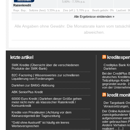
5,60% - 7,70% p.a.
Ratenkredit
Repr. Bsp.:
Sollzins (fest): 5,55% p.a.
Zins (eff.): 5,70% p.a.
Bearb.gebühr: 0%
Laufzeit: 
Alle Ergebnisse einblenden »
Alle Angaben ohne Gewähr. Die Monatsrate kann vom tatsäch
abweichen.
letzte artikel
kreditexpert
SWK Kredite (Übersicht über die verschiedenen
Creditplus Bank Kre
Produkte der SWK-Bank)
Darlehen
Bei der CreditPlus 
B2C-Factoring | Wissenswertes zur schnelleren
deutsches Kreditinst
Liquidierung von Forderungen
Teilzahlungs-Kredit
gegründet wurde. 1
Darlehen zur BAföG-Ablösung
von der Unternehmen
ABK SeniorPlus Kredit
kredit moni
60000 Euro Kredit | Darlehen dieser Größe gehen
meist nicht mehr als klassischer Ratenkredit /
Der Targobank Onli
Konsumkredit
Voraussetzungen, 
Der Online Autokred
Kredite von Privatleuten | Achtung vor dem
zweckgebundener Ra
Kleinanzeigenteil der Tageszeitung
aufgenommen werde
oder gebrauchten P
“Geld ohne Auskunft” ist häufig ein leeres
Andere Vorhaben kö
Werbeversprechen
realisiert ... […]