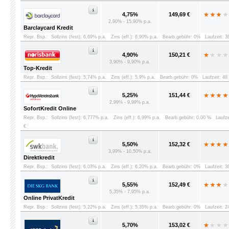
4,75%
149,69 €
2,90% - 15,90% p.a.
Barclaycard Kredit
Repr. Bsp.:
Sollzins (fest): 6,69% p.a.
Zins (eff.): 6,90% p.a.
Bearb.gebühr: 0%
Laufzeit: 
4,90%
150,21 €
3,90% - 9,90% p.a.
Top-Kredit
Repr. Bsp.:
Sollzins (fest): 5,74% p.a.
Zins (eff.): 5,9% p.a.
Bearb.gebühr: 0%
Laufzeit: 4
5,25%
151,44 €
2,99% - 9,99% p.a.
SofortKredit Online
Repr. Bsp.:
Sollzins (fest): 6,777% p.a.
Zins (eff.): 6,99% p.a.
Bearb.gebühr: 0,00 %
Laufz
€
5,50%
152,32 €
3,99% - 10,50% p.a.
Direktkredit
Repr. Bsp.:
Sollzins (fest): 6,03% p.a.
Zins (eff.): 6,20% p.a.
Bearb.gebühr: 0%
Laufzeit: 
5,55%
152,49 €
5,35% - 7,95% p.a.
Online PrivatKredit
Repr. Bsp.:
Sollzins (fest): 5,22% p.a.
Zins (eff.): 5,35% p.a.
Bearb.gebühr: 0%
Laufzeit: 
5,70%
153,02 €