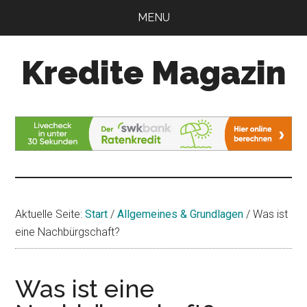
Zum
Zur
MENU
Inhalt
Seitenspalte
springen
springen
Kredite Magazin
Alles
für
Ihren
Kredit
Aktuelle Seite:
Start
/
Allgemeines & Grundlagen
/
Was ist
eine Nachbürgschaft?
Was ist eine