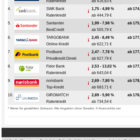
Ratenkredit
ab 416,83 €
4.
SWK Bank
1,75 - 4,99 %
ab 174
Ratenkredit
ab 444,79 €
5.
Santander
1,99 - 7,98 %
ab 175
BestCredit
ab 505,79 €
6.
TARGOBANK
2,45 - 8,49 %
ab 177
Online-Kredit
ab 622,71 €
7.
Postbank
2,47 - 7,78 %
ab 177
Privatkredit Direkt
ab 627,79 €
8.
Fidor Bank
2,53 - 13,02 %
ab 177
Ratenkredit
ab 643,04 €
9.
norisbank
2,69 - 7,80 %
ab 178
Top-Kredit
ab 683,71 €
10.
GIROMATCH
2,89 - 5,90 %
ab 178
Ratenkredit
ab 734,54 €
* Werte für gewählten Zeitraum. Alle Angaben ohne Gewähr, © financeAds.net