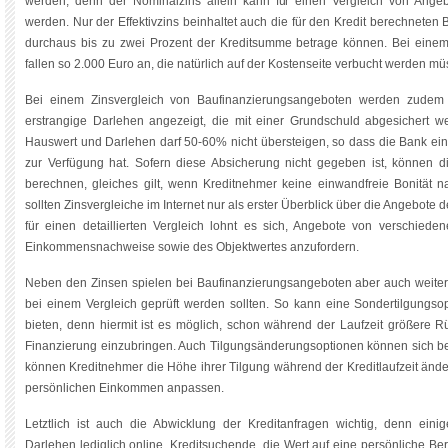
werden, denn der Nominalzins allein kann für einen Vergleich von Ange
werden. Nur der Effektivzins beinhaltet auch die für den Kredit berechneten
durchaus bis zu zwei Prozent der Kreditsumme betrage können. Bei einem
fallen so 2.000 Euro an, die natürlich auf der Kostenseite verbucht werden mü
Bei einem Zinsvergleich von Baufinanzierungsangeboten werden zudem o
erstrangige Darlehen angezeigt, die mit einer Grundschuld abgesichert w
Hauswert und Darlehen darf 50-60% nicht übersteigen, so dass die Bank ein
zur Verfügung hat. Sofern diese Absicherung nicht gegeben ist, können die
berechnen, gleiches gilt, wenn Kreditnehmer keine einwandfreie Bonität
sollten Zinsvergleiche im Internet nur als erster Überblick über die Angebote
für einen detaillierten Vergleich lohnt es sich, Angebote von verschied
Einkommensnachweise sowie des Objektwertes anzufordern.
Neben den Zinsen spielen bei Baufinanzierungsangeboten aber auch weitere
bei einem Vergleich geprüft werden sollten. So kann eine Sondertilgungsoptio
bieten, denn hiermit ist es möglich, schon während der Laufzeit größere R
Finanzierung einzubringen. Auch Tilgungsänderungsoptionen können sich b
können Kreditnehmer die Höhe ihrer Tilgung während der Kreditlaufzeit ände
persönlichen Einkommen anpassen.
Letztlich ist auch die Abwicklung der Kreditanfragen wichtig, denn einige
Darlehen lediglich online. Kreditsuchende, die Wert auf eine persönliche Ber