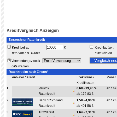
Kreditvergleich Anzeigen
Zinsrechner Ratenkredit
Kreditbetrag:
€
Kreditlaufzeit:
nur Zahl z.B. 10000
bitte wählen
Verwendungszweck:
bitte wählen
Ratenkredite nach Zinsen*
Anbieter / Kredit
Effektivzins /
Monatl
Kreditkosten
1.
Verivox
0,68 - 19,90 %
ab 169
Ratenkredit
ab 172,83 €
2.
Bank of Scotland
1,58 - 4,96 %
ab 173
Ratenkredit
ab 401,58 €
3.
1822direkt
1,64 - 7,31 %
ab 173