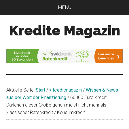
Zum
Zur
MENU
Inhalt
Seitenspalte
springen
springen
Kredite Magazin
Alles
für
Ihren
Kredit
Aktuelle Seite:
Start
/
> Kreditmagazin
/
Wissen & News
aus der Welt der Finanzierung
/
60000 Euro Kredit |
Darlehen dieser Größe gehen meist nicht mehr als
klassischer Ratenkredit / Konsumkredit