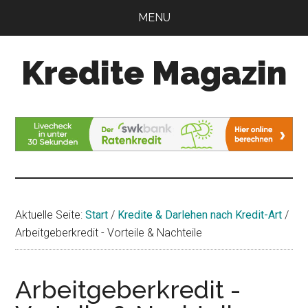
Zum
Zur
MENU
Inhalt
Seitenspalte
springen
springen
Kredite Magazin
Alles
für
Ihren
Kredit
Aktuelle Seite:
Start
/
Kredite & Darlehen nach Kredit-Art
/
Arbeitgeberkredit - Vorteile & Nachteile
Arbeitgeberkredit -