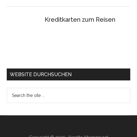
Kreditkarten zum Reisen
WEBSITE DURCHSUCHEN
Search
the
site
...