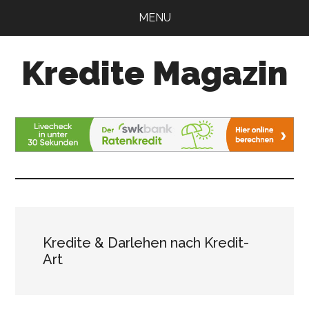
Zum
Zur
MENU
Inhalt
Seitenspalte
springen
springen
Kredite Magazin
Alles
für
Ihren
Kredit
Kredite & Darlehen nach Kredit-
Art