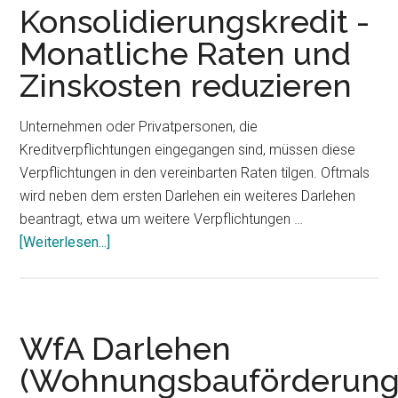
zuteilungsreife
Konsolidierungskredit -
Bausparverträge
Monatliche Raten und
vorzeitig
Zinskosten reduzieren
nutzbar
machen
Unternehmen oder Privatpersonen, die
Kreditverpflichtungen eingegangen sind, müssen diese
Verpflichtungen in den vereinbarten Raten tilgen. Oftmals
wird neben dem ersten Darlehen ein weiteres Darlehen
beantragt, etwa um weitere Verpflichtungen …
[Weiterlesen...]
ÜberKonsolidierungskredit
-
Monatliche
Raten
und
WfA Darlehen
Zinskosten
(Wohnungsbauförderungs
reduzieren