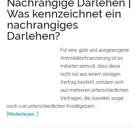
Nachrangige Darlehen |
bonitätsabhängige,
Was kennzeichnet ein
relativ
nachrangiges
günstige
Zinsen
Darlehen?
Für eine gute und ausgewogene
Immobilienfinanzierung ist es
mitunter sinnvoll, dass diese
nicht nur aus einem einzigen
Vertrag besteht, sondern sich
aus mehreren unterschiedlichen
Verträgen, die zuweilen sogar
noch von unterschiedlichen Kreditgebern …
[Weiterlesen...]
ÜberNachrangige
Darlehen
|