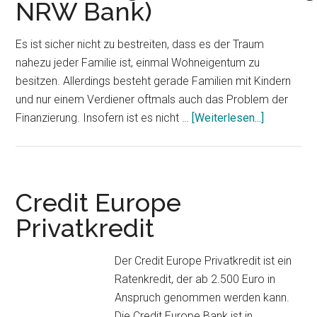
NRW Bank)
Es ist sicher nicht zu bestreiten, dass es der Traum
nahezu jeder Familie ist, einmal Wohneigentum zu
besitzen. Allerdings besteht gerade Familien mit Kindern
und nur einem Verdiener oftmals auch das Problem der
Finanzierung. Insofern ist es nicht …
[Weiterlesen...]
ÜberWfA
Darlehen
(Wohnungs
NRW
Bank)
Credit Europe
Privatkredit
Der Credit Europe Privatkredit ist ein
Ratenkredit, der ab 2.500 Euro in
Anspruch genommen werden kann.
Die Credit Europe Bank ist in