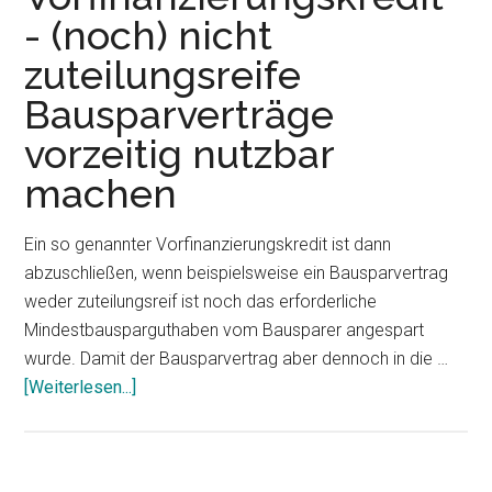
nur
- (noch) nicht
für
zuteilungsreife
kurzfristige
Finanzierungen
Bausparverträge
vorzeitig nutzbar
machen
Ein so genannter Vorfinanzierungskredit ist dann
abzuschließen, wenn beispielsweise ein Bausparvertrag
weder zuteilungsreif ist noch das erforderliche
Mindestbausparguthaben vom Bausparer angespart
wurde. Damit der Bausparvertrag aber dennoch in die …
[Weiterlesen...]
ÜberVorfinanzierungskredit
-
(noch)
nicht