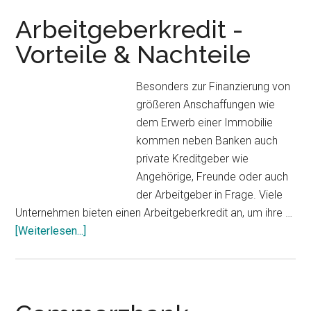
Was
kennzeichnet
Arbeitgeberkredit -
ein
Vorteile & Nachteile
nachrangiges
Darlehen?
Besonders zur Finanzierung von
größeren Anschaffungen wie
dem Erwerb einer Immobilie
kommen neben Banken auch
private Kreditgeber wie
Angehörige, Freunde oder auch
der Arbeitgeber in Frage. Viele
Unternehmen bieten einen Arbeitgeberkredit an, um ihre …
[Weiterlesen...]
ÜberArbeitgeberkredit
-
Vorteile
&
Nachteile