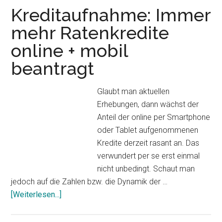
Tage
Kreditaufnahme: Immer
leihen
mehr Ratenkredite
-
online + mobil
das
kostet
beantragt
nur
5,79
Glaubt man aktuellen
EUR
Erhebungen, dann wächst der
Zinsen?
Anteil der online per Smartphone
oder Tablet aufgenommenen
Kredite derzeit rasant an. Das
verwundert per se erst einmal
nicht unbedingt. Schaut man
jedoch auf die Zahlen bzw. die Dynamik der …
ÜberKreditaufnahme:
[Weiterlesen...]
Immer
mehr