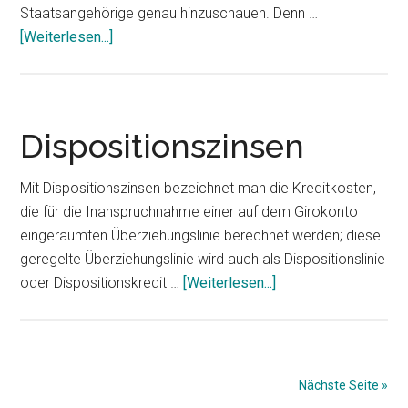
Staatsangehörige genau hinzuschauen. Denn …
ÜberDarlehen
[Weiterlesen...]
in
der
Schweiz
aufnehmen
Dispositionszinsen
als
Deutscher
Mit Dispositionszinsen bezeichnet man die Kreditkosten,
die für die Inanspruchnahme einer auf dem Girokonto
eingeräumten Überziehungslinie berechnet werden; diese
geregelte Überziehungslinie wird auch als Dispositionslinie
ÜberDispositionszi
oder Dispositionskredit …
[Weiterlesen...]
Nächste Seite »