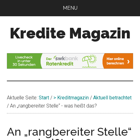
Zum
Zur
MENU
Inhalt
Seitenspalte
springen
springen
Kredite Magazin
Alles
für
Ihren
Kredit
Aktuelle Seite:
Start
/
> Kreditmagazin
/
Aktuell betrachtet
/
An „rangbereiter Stelle“ - was heißt das?
An „rangbereiter Stelle“