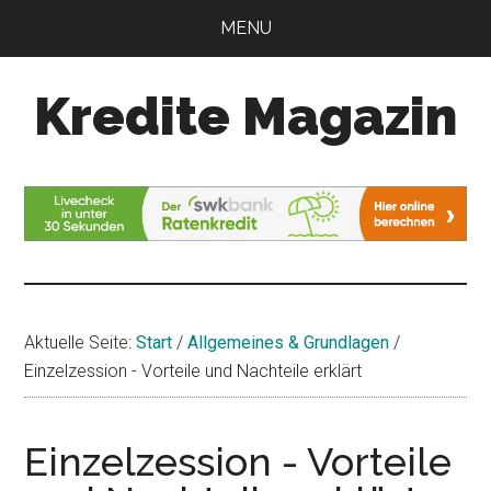
Zum
Zur
MENU
Inhalt
Seitenspalte
springen
springen
Kredite Magazin
Alles
für
Ihren
Kredit
Aktuelle Seite:
Start
/
Allgemeines & Grundlagen
/
Einzelzession - Vorteile und Nachteile erklärt
Einzelzession - Vorteile