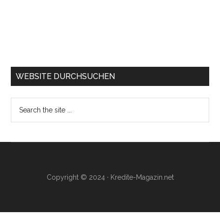
WEBSITE DURCHSUCHEN
Search
the
site
...
Copyright © 2024 · Kredite-Magazin.net