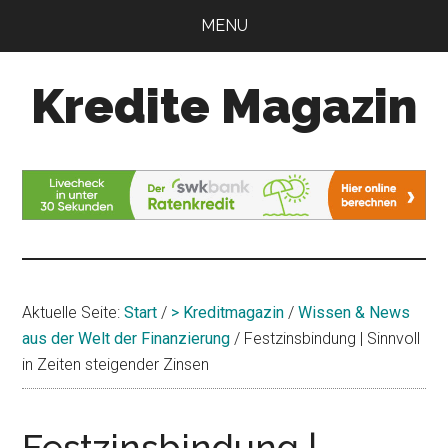
Zum
Zur
MENU
Inhalt
Seitenspalte
springen
springen
Kredite Magazin
Alles
für
Ihren
Kredit
Aktuelle Seite:
Start
/
> Kreditmagazin
/
Wissen & News
aus der Welt der Finanzierung
/
Festzinsbindung | Sinnvoll
in Zeiten steigender Zinsen
Festzinsbindung |