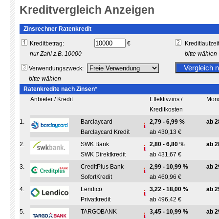
Kreditvergleich Anzeigen
Zinsrechner Ratenkredit
Kreditbetrag:
€
Kreditlaufzeit
nur Zahl z.B. 10000
bitte wählen
Verwendungszweck:
bitte wählen
Ratenkredite nach Zinsen*
Anbieter / Kredit
Effektivzins /
Mona
Kreditkosten
1.
Barclaycard
2,79 - 6,99 %
ab 2
Barclaycard Kredit
ab 430,13 €
2.
SWK Bank
2,80 - 6,80 %
ab 2
SWK Direktkredit
ab 431,67 €
3.
CreditPlus Bank
2,99 - 10,99 %
ab 2
SofortKredit
ab 460,96 €
4.
Lendico
3,22 - 18,00 %
ab 2
Privatkredit
ab 496,42 €
5.
TARGOBANK
3,45 - 10,99 %
ab 2