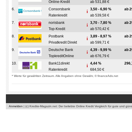
Online-Kredit
ab 531,88 €
6.
Consorsbank
3,50 - 6,90 %
ab 2
Ratenkredit
ab 539,58 €
7.
norisbank
3,70 - 7,80 %
ab 2
Top-Kredit
ab 570,42 €
8.
Postbank
3,89 - 8,97 %
ab 2
Privatkredit Direkt
ab 599,71 €
9.
Deutsche Bank
4,39 - 9,99 %
ab 2
TopkreditOnline
ab 676,79 €
10.
Bank11direkt
4,44 %
296,
Ratenkredit
684,50 €
* Werte für gewählten Zeitraum. Alle Angaben ohne Gewähr, © financeAds.net
Anmelden
|
(c) Kredite-Magazin.net: Der beliebte Online Kredit Vergleich für gute und gün