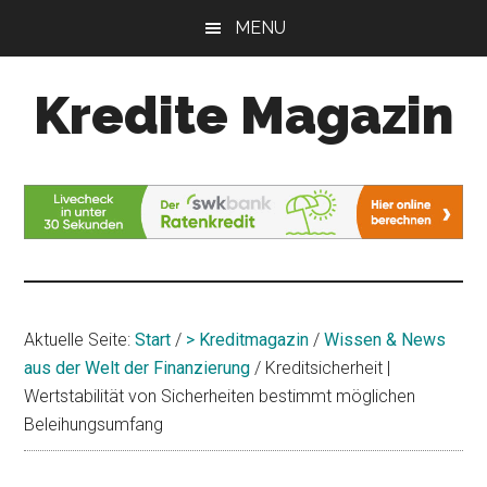
Zum
Zur
MENU
Inhalt
Seitenspalte
springen
springen
Kredite Magazin
Alles
für
Ihren
Kredit
Aktuelle Seite:
Start
/
> Kreditmagazin
/
Wissen & News
aus der Welt der Finanzierung
/
Kreditsicherheit |
Wertstabilität von Sicherheiten bestimmt möglichen
Beleihungsumfang