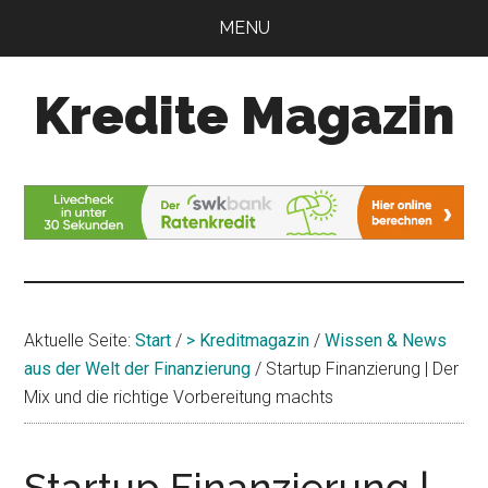
Zum
Zur
MENU
Inhalt
Seitenspalte
springen
springen
Kredite Magazin
Alles
für
Ihren
Kredit
Aktuelle Seite:
Start
/
> Kreditmagazin
/
Wissen & News
aus der Welt der Finanzierung
/
Startup Finanzierung | Der
Mix und die richtige Vorbereitung machts
Startup Finanzierung |