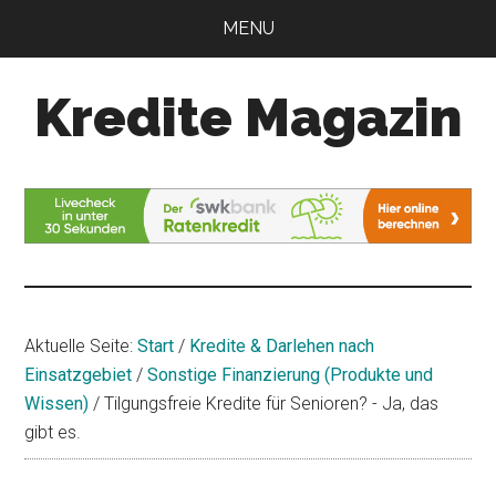
Zum
Zur
MENU
Inhalt
Seitenspalte
springen
springen
Kredite Magazin
Alles
für
Ihren
Kredit
Aktuelle Seite:
Start
/
Kredite & Darlehen nach
Einsatzgebiet
/
Sonstige Finanzierung (Produkte und
Wissen)
/
Tilgungsfreie Kredite für Senioren? - Ja, das
gibt es.