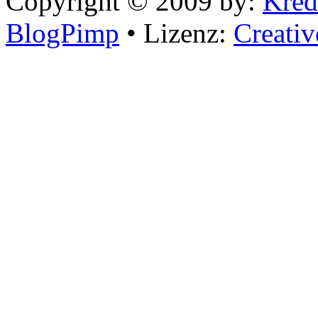
Copyright © 2009 by:
Kred
BlogPimp
• Lizenz:
Creati