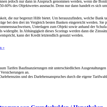
önnen jedoch nur dann in Anspruch genommen werden, wenn die Bonität 
60% des Objektwertes ausmacht. Denn nur dann handelt es sich um ei
keit, die nur begrenzt Hilfe bietet. Um herauszufinden, welche Bank ta
äge bei den drei im Vergleich besten Banken eingereicht werden. Sie p
Einkommensnachweisen, Unterlagen zum Objekt sowie anhand der Schufa
ls widergibt. In Abhängigkeit dieses Scorings werden dann die Zinssätz
tspricht, kann der Kredit letztendlich genutzt werden.
n »
um Tarifen Baufinanzierungen mit unterschiedlichen Ausgestaltungen a
 Versicherungen an.
arlehenszins und des Darlehensanspruches durch die eigene Tarifwah