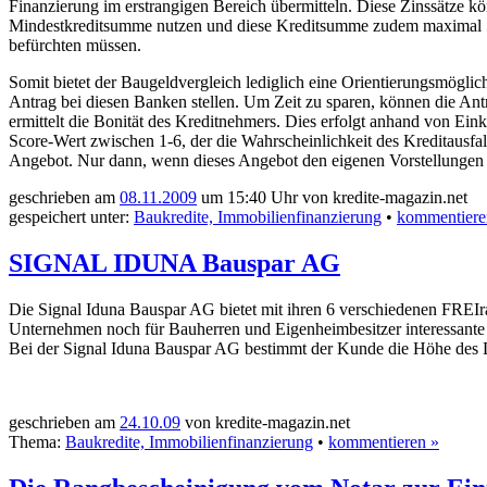
Finanzierung im erstrangigen Bereich übermitteln. Diese Zinssätze k
Mindestkreditsumme nutzen und diese Kreditsumme zudem maximal 50-
befürchten müssen.
Somit bietet der Baugeldvergleich lediglich eine Orientierungsmöglich
Antrag bei diesen Banken stellen. Um Zeit zu sparen, können die Antr
ermittelt die Bonität des Kreditnehmers. Dies erfolgt anhand von 
Score-Wert zwischen 1-6, der die Wahrscheinlichkeit des Kreditausfal
Angebot. Nur dann, wenn dieses Angebot den eigenen Vorstellungen en
geschrieben am
08.11.2009
um 15:40 Uhr von kredite-magazin.net
gespeichert unter:
Baukredite, Immobilienfinanzierung
•
kommentiere
SIGNAL IDUNA Bauspar AG
Die Signal Iduna Bauspar AG bietet mit ihren 6 verschiedenen FREIra
Unternehmen noch für Bauherren und Eigenheimbesitzer interessante
Bei der Signal Iduna Bauspar AG bestimmt der Kunde die Höhe des D
geschrieben am
24.10.09
von kredite-magazin.net
Thema:
Baukredite, Immobilienfinanzierung
•
kommentieren »