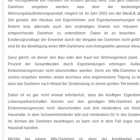
der vorzugsweise von Familien mit Kindern genutzt wird. Das geht natürlic
Darlehen vergeben werden, was über die landeseig
Wohnungsbauförderungsanstalt, möglich ist. Im Jahr 2002 von der WestLB ab
Ziel gesetzt, den Neubau von Eigenheimen und Eigentumswohnungen mit
fördern bzw. alternativ auch den erstmaligen Erwerb von Häuse
entsprechende Darlehen zu unterstützen. Dabei ist zu beachten, d
Existenzgrundlage der Erwerber durch die Vergabe der Darlehen nicht gefäh
sind für die Bewilligung eines WfA-Darlehens vom Antragsteller gewisse Vora
Ganz gleich, ob dieser den Bau oder den Kauf von Wohneigentum plant,
Prozent der Gesamtkosten durch Eigenleistungen erbringen. Auß
Einkommensgrenzen nicht überschritten werden. Denn ein Wfa-Darlehen k
zinslos vergeben werden, wobei durchaus eine angemessene Tilgung zu leist
dass das Darlehen nach Ablauf der Zinsbindung zu einem großen Teil bereits ge
Dabei ist es gar nicht einmal erforderlich, dass die künftigen Eigentüm
Lebenspartnerschaften können von den günstigen Wfa-Darlehen pro
Einkommensgrenzen nicht überschreiten und dort mindestens ein Kind
Haushalte, in dem Schwerbehinderter lebt und mindestens 50 % des Grades
ist, können die Darlehen beantragen; es kann sich in dem Fall sogar nu
Haushalt handeln.
Wichtig bei einem Wfa-Darlehen ist, dass der Kreditgeber n