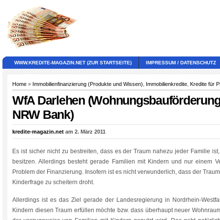
WWW.KREDITE-MAGAZIN.NET (ZUR STARTSEITE)
IMPRESSUM / DATENSCHUTZ
Home
»
Immobilienfinanzierung (Produkte und Wissen)
,
Immobilienkredite
,
Kredite für 
WfA Darlehen (Wohnungsbauförderungs
NRW Bank)
kredite-magazin.net
am 2. März 2011
Es ist sicher nicht zu bestreiten, dass es der Traum nahezu jeder Familie i
besitzen. Allerdings besteht gerade Familien mit Kindern und nur einem V
Problem der Finanzierung. Insofern ist es nicht verwunderlich, dass der Tra
Kinderfrage zu scheitern droht.
Allerdings ist es das Ziel gerade der Landesregierung in Nordrhein-Westfa
Kindern diesen Traum erfüllen möchte bzw. dass überhaupt neuer Wohnraum