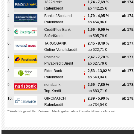
3.
1822direkt
1,74 - 7,69 %
ab 174
Ratenkredit
ab 442,25 €
4.
Bank of Scotland
1,79 - 4,95 %
ab 174
Ratenkredit
ab 454,96 €
5.
CreditPlus Bank
1,99 - 9,99 %
ab 175
SofortKredit
ab 505,79 €
6.
TARGOBANK
2,45 - 8,49 %
ab 177
Online-Vorteilskredit
ab 622,71 €
7.
Postbank
2,47 - 7,78 %
ab 177
Privatkredit Direkt
ab 627,79 €
8.
Fidor Bank
2,53 - 13,02 %
ab 177
Ratenkredit
ab 643,04 €
9.
norisbank
2,69 - 7,80 %
ab 178
Top-Kredit
ab 683,71 €
10.
GIROMATCH
2,89 - 5,90 %
ab 178
Ratenkredit
ab 734,54 €
* Werte für gewählten Zeitraum. Alle Angaben ohne Gewähr, © financeAds.net