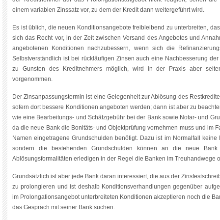
einem variablen Zinssatz vor, zu dem der Kredit dann weitergeführt wird.
Es ist üblich, die neuen Konditionsangebote freibleibend zu unterbreiten, da
sich das Recht vor, in der Zeit zwischen Versand des Angebotes und Ann
angebotenen Konditionen nachzubessern, wenn sich die Refinanzierungs
Selbstverständlich ist bei rückläufigen Zinsen auch eine Nachbesserung de
zu Gunsten des Kreditnehmers möglich, wird in der Praxis aber sel
vorgenommen.
Der Zinsanpassungstermin ist eine Gelegenheit zur Ablösung des Restkredit
sofern dort bessere Konditionen angeboten werden; dann ist aber zu beachte
wie eine Bearbeitungs- und Schätzgebühr bei der Bank sowie Notar- und Gr
da die neue Bank die Bonitäts- und Objektprüfung vornehmen muss und im Fa
Namen eingetragene Grundschulden benötigt. Dazu ist im Normalfall keine
sondern die bestehenden Grundschulden können an die neue Bank 
Ablösungsformalitäten erledigen in der Regel die Banken im Treuhandwege o
Grundsätzlich ist aber jede Bank daran interessiert, die aus der Zinsfestschr
zu prolongieren und ist deshalb Konditionsverhandlungen gegenüber aufg
im Prolongationsangebot unterbreiteten Konditionen akzeptieren noch die Ba
das Gespräch mit seiner Bank suchen.