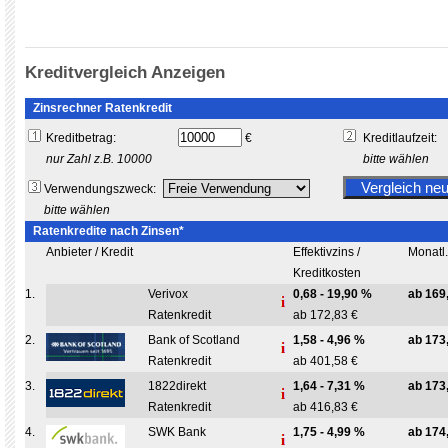
Kreditvergleich Anzeigen
Zinsrechner Ratenkredit
Kreditbetrag:
€
Kreditlaufzeit:
nur Zahl z.B. 10000
bitte wählen
Verwendungszweck:
bitte wählen
Ratenkredite nach Zinsen*
Anbieter / Kredit
Effektivzins /
Monatl
Kreditkosten
1.
Verivox
0,68 - 19,90 %
ab 169
Ratenkredit
ab 172,83 €
2.
Bank of Scotland
1,58 - 4,96 %
ab 173
Ratenkredit
ab 401,58 €
3.
1822direkt
1,64 - 7,31 %
ab 173
Ratenkredit
ab 416,83 €
4.
SWK Bank
1,75 - 4,99 %
ab 174