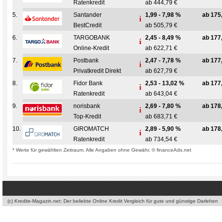
Ratenkredit
ab 444,79 €
5.
Santander
1,99 - 7,98 %
ab 175
BestCredit
ab 505,79 €
6.
TARGOBANK
2,45 - 8,49 %
ab 177
Online-Kredit
ab 622,71 €
7.
Postbank
2,47 - 7,78 %
ab 177
Privatkredit Direkt
ab 627,79 €
8.
Fidor Bank
2,53 - 13,02 %
ab 177
Ratenkredit
ab 643,04 €
9.
norisbank
2,69 - 7,80 %
ab 178
Top-Kredit
ab 683,71 €
10.
GIROMATCH
2,89 - 5,90 %
ab 178
Ratenkredit
ab 734,54 €
* Werte für gewählten Zeitraum. Alle Angaben ohne Gewähr, © financeAds.net
(c) Kredite-Magazin.net: Der beliebte Online Kredit Vergleich für gute und günstige Darlehen