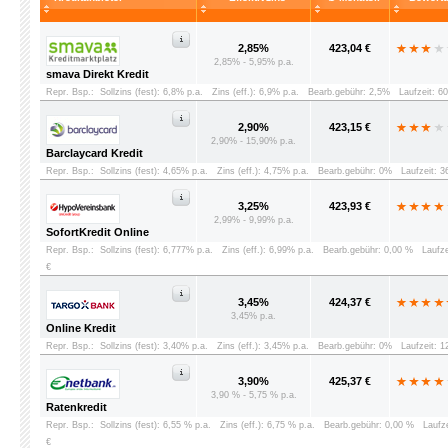
2,85%
423,04 €
2,85% - 5,95% p.a.
smava Direkt Kredit
Repr. Bsp.:
Sollzins (fest): 6,8% p.a.
Zins (eff.): 6,9% p.a.
Bearb.gebühr: 2,5%
Laufzeit: 6
2,90%
423,15 €
2,90% - 15,90% p.a.
Barclaycard Kredit
Repr. Bsp.:
Sollzins (fest): 4,65% p.a.
Zins (eff.): 4,75% p.a.
Bearb.gebühr: 0%
Laufzeit: 
3,25%
423,93 €
2,99% - 9,99% p.a.
SofortKredit Online
Repr. Bsp.:
Sollzins (fest): 6,777% p.a.
Zins (eff.): 6,99% p.a.
Bearb.gebühr: 0,00 %
Laufz
€
3,45%
424,37 €
3,45% p.a.
Online Kredit
Repr. Bsp.:
Sollzins (fest): 3,40% p.a.
Zins (eff.): 3,45% p.a.
Bearb.gebühr: 0%
Laufzeit: 
3,90%
425,37 €
3,90 % - 5,75 % p.a.
Ratenkredit
Repr. Bsp.:
Sollzins (fest): 6,55 % p.a.
Zins (eff.): 6,75 % p.a.
Bearb.gebühr: 0,00 %
Laufz
€