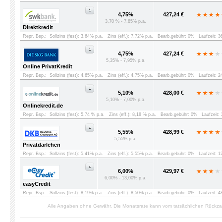
4,75%
427,24 €
3,70 % - 7,85% p.a.
Direktkredit
Repr. Bsp.:
Sollzins (fest): 3,64% p.a.
Zins (eff.): 7,72% p.a.
Bearb.gebühr: 0%
Laufzeit: 
4,75%
427,24 €
5,35% - 7,95% p.a.
Online PrivatKredit
Repr. Bsp.:
Sollzins (fest): 4,65% p.a.
Zins (eff.): 4,75% p.a.
Bearb.gebühr: 0%
Laufzeit: 
5,10%
428,00 €
5,10% - 7,00% p.a.
Onlinekredit.de
Repr. Bsp.:
Sollzins (fest): 5,74 % p.a.
Zins (eff.): 8,18 % p.a.
Bearb.gebühr: 0%
Laufzeit:
5,55%
428,99 €
5,55% p.a.
Privatdarlehen
Repr. Bsp.:
Sollzins (fest): 5,41% p.a.
Zins (eff.): 5,55% p.a.
Bearb.gebühr: 0%
Laufzeit: 
6,00%
429,97 €
6,00% - 13,00% p.a.
easyCredit
Repr. Bsp.:
Sollzins (fest): 8,19% p.a.
Zins (eff.): 8,50% p.a.
Bearb.gebühr: 0%
Laufzeit: 
Alle Angaben ohne Gewähr. Die Monatsrate kann vom tatsächlichen Rückz