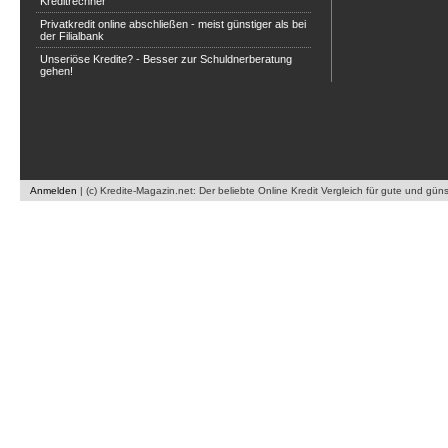
Kreditrechner
Privatkredit online abschließen - meist günstiger als bei
der Filialbank
Unseriöse Kredite? - Besser zur Schuldnerberatung
gehen!
Anmelden
|
(c) Kredite-Magazin.net: Der beliebte Online Kredit Vergleich für gute und gün