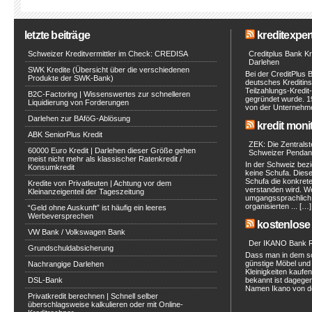
letzte beiträge
kreditexpert
Schweizer Kreditvermittler im Check: CREDISA
Creditplus Bank Kre
Darlehen
SWK Kredite (Übersicht über die verschiedenen
Bei der CreditPlus 
Produkte der SWK-Bank)
deutsches Kreditinst
Teilzahlungs-Kredit
B2C-Factoring | Wissenswertes zur schnelleren
gegründet wurde. 1
Liquidierung von Forderungen
von der Unternehmen
Darlehen zur BAföG-Ablösung
kredit moni
ABK SeniorPlus Kredit
ZEK: Die Zentralste
60000 Euro Kredit | Darlehen dieser Größe gehen
Schweizer Pendan
meist nicht mehr als klassischer Ratenkredit /
In der Schweiz bezi
Konsumkredit
keine Schufa. Diese 
Schufa die konkret
Kredite von Privatleuten | Achtung vor dem
verstanden wird. W
Kleinanzeigenteil der Tageszeitung
umgangssprachlich a
organisierten ... […]
“Geld ohne Auskunft” ist häufig ein leeres
Werbeversprechen
kostenlose 
VW Bank / Volkswagen Bank
Der IKANO Bank Ra
Grundschuldabsicherung
Dass man in dem s
günstige Möbel und 
Nachrangige Darlehen
Kleinigkeiten kaufe
DSL-Bank
bekannt ist dagegen
Namen Ikano von de
Privatkredit berechnen | Schnell selber
überschlagsweise kalkulieren oder mit Online-