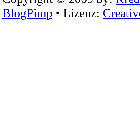
BlogPimp
• Lizenz:
Creati