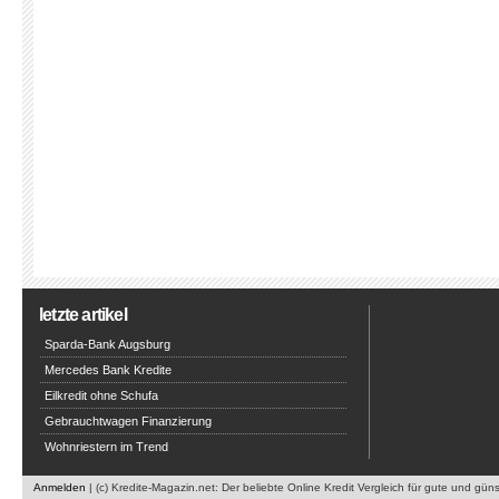
letzte artikel
Sparda-Bank Augsburg
Mercedes Bank Kredite
Eilkredit ohne Schufa
Gebrauchtwagen Finanzierung
Wohnriestern im Trend
Anmelden
| (c) Kredite-Magazin.net: Der beliebte Online Kredit Vergleich für gute und gün