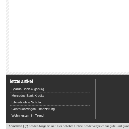
letzte artikel
Sparda-Bank Augsburg
Mercedes Bank Kredite
Eilkredit ohne Schufa
Gebrauchtwagen Finanzierung
Wohnriestern im Trend
Anmelden
| (c) Kredite-Magazin.net: Der beliebte Online Kredit Vergleich für gute und gün