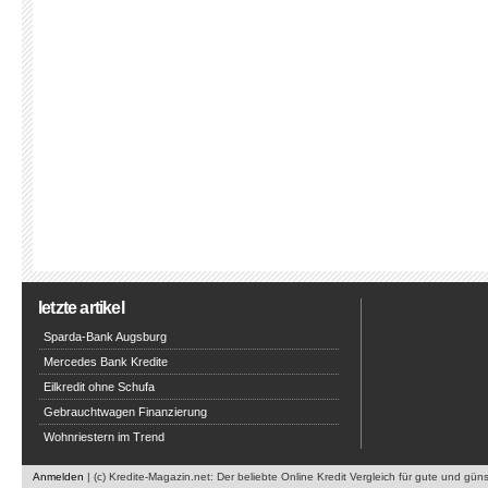
letzte artikel
Sparda-Bank Augsburg
Mercedes Bank Kredite
Eilkredit ohne Schufa
Gebrauchtwagen Finanzierung
Wohnriestern im Trend
Anmelden
| (c) Kredite-Magazin.net: Der beliebte Online Kredit Vergleich für gute und gün