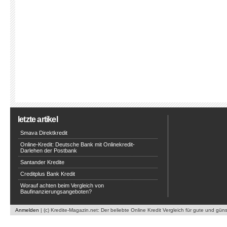
letzte artikel
Smava Direktkredit
Online-Kredit: Deutsche Bank mit Onlinekredit-
Darlehen der Postbank
Santander Kredite
Creditplus Bank Kredit
Worauf achten beim Vergleich von
Baufinanzierungsangeboten?
Anmelden
| (c) Kredite-Magazin.net: Der beliebte Online Kredit Vergleich für gute und gün