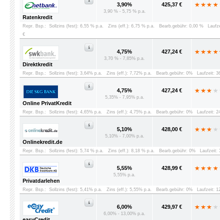
3,90%
425,37 €
3,90 % - 5,75 % p.a.
Ratenkredit
Repr. Bsp.:
Sollzins (fest): 6,55 % p.a.
Zins (eff.): 6,75 % p.a.
Bearb.gebühr: 0,00 %
Laufz
€
4,75%
427,24 €
3,70 % - 7,85% p.a.
Direktkredit
Repr. Bsp.:
Sollzins (fest): 3,64% p.a.
Zins (eff.): 7,72% p.a.
Bearb.gebühr: 0%
Laufzeit: 
4,75%
427,24 €
5,35% - 7,95% p.a.
Online PrivatKredit
Repr. Bsp.:
Sollzins (fest): 4,65% p.a.
Zins (eff.): 4,75% p.a.
Bearb.gebühr: 0%
Laufzeit: 
5,10%
428,00 €
5,10% - 7,00% p.a.
Onlinekredit.de
Repr. Bsp.:
Sollzins (fest): 5,74 % p.a.
Zins (eff.): 8,18 % p.a.
Bearb.gebühr: 0%
Laufzeit:
5,55%
428,99 €
5,55% p.a.
Privatdarlehen
Repr. Bsp.:
Sollzins (fest): 5,41% p.a.
Zins (eff.): 5,55% p.a.
Bearb.gebühr: 0%
Laufzeit: 
6,00%
429,97 €
6,00% - 13,00% p.a.
easyCredit