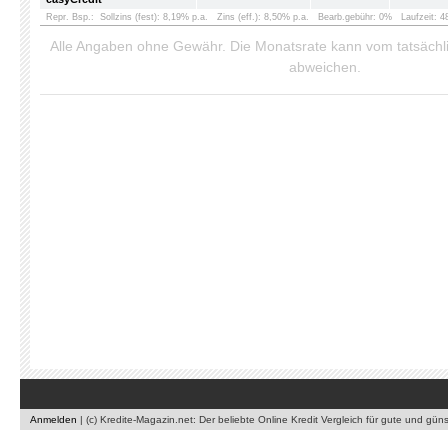
Repr. Bsp.:
Sollzins (fest): 8,19% p.a.
Zins (eff.): 8,50% p.a.
Bearb.gebühr: 0%
Laufzeit: 
Alle Angaben ohne Gewähr. Die Monatsrate kann vom tatsäch
abweichen.
Anmelden
|
(c) Kredite-Magazin.net: Der beliebte Online Kredit Vergleich für gute und gün