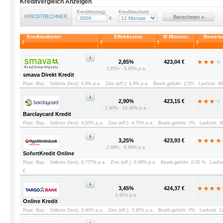
Kreditvergleich Anzeigen
Kreditbetrag:
Kreditlaufzeit:
KREDITRECHNER
Berechnen »
€
Kreditanbieter
Effektivzins
Ø Monatsr.
Bewert
2,85%
423,04 €
2,85% - 5,95% p.a.
smava Direkt Kredit
Repr. Bsp.:
Sollzins (fest): 6,8% p.a.
Zins (eff.): 6,9% p.a.
Bearb.gebühr: 2,5%
Laufzeit: 6
2,90%
423,15 €
2,90% - 15,90% p.a.
Barclaycard Kredit
Repr. Bsp.:
Sollzins (fest): 4,65% p.a.
Zins (eff.): 4,75% p.a.
Bearb.gebühr: 0%
Laufzeit: 
3,25%
423,93 €
2,99% - 9,99% p.a.
SofortKredit Online
Repr. Bsp.:
Sollzins (fest): 6,777% p.a.
Zins (eff.): 6,99% p.a.
Bearb.gebühr: 0,00 %
Laufz
€
3,45%
424,37 €
3,45% p.a.
Online Kredit
Repr. Bsp.:
Sollzins (fest): 3,40% p.a.
Zins (eff.): 3,45% p.a.
Bearb.gebühr: 0%
Laufzeit: 