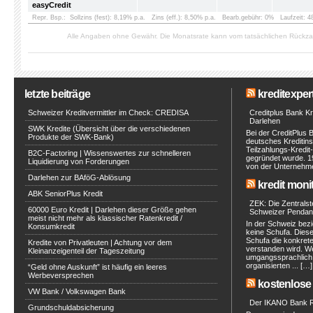
easyCredit
Repr. Bsp.:
Sollzins (fest): 8,19% p.a.
Zins (eff.): 8,50% p.a.
Bearb.gebühr: 0%
Laufzeit: 
Alle Angaben ohne Gewähr. Die Monatsrate kann vom tatsächlichen Rückz
letzte beiträge
kreditexpert
Schweizer Kreditvermittler im Check: CREDISA
Creditplus Bank Kre
Darlehen
SWK Kredite (Übersicht über die verschiedenen
Bei der CreditPlus 
Produkte der SWK-Bank)
deutsches Kreditinst
Teilzahlungs-Kredit
B2C-Factoring | Wissenswertes zur schnelleren
gegründet wurde. 1
Liquidierung von Forderungen
von der Unternehmen
Darlehen zur BAföG-Ablösung
kredit moni
ABK SeniorPlus Kredit
ZEK: Die Zentralste
60000 Euro Kredit | Darlehen dieser Größe gehen
Schweizer Pendan
meist nicht mehr als klassischer Ratenkredit /
In der Schweiz bezi
Konsumkredit
keine Schufa. Diese 
Schufa die konkret
Kredite von Privatleuten | Achtung vor dem
verstanden wird. W
Kleinanzeigenteil der Tageszeitung
umgangssprachlich a
organisierten ... […]
“Geld ohne Auskunft” ist häufig ein leeres
Werbeversprechen
kostenlose 
VW Bank / Volkswagen Bank
Der IKANO Bank Ra
Grundschuldabsicherung