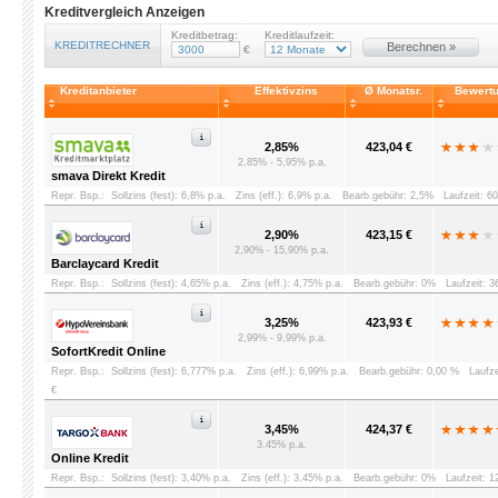
Kreditvergleich Anzeigen
Kreditbetrag:
Kreditlaufzeit:
KREDITRECHNER
Berechnen »
€
Kreditanbieter
Effektivzins
Ø Monatsr.
Bewert
2,85%
423,04 €
2,85% - 5,95% p.a.
smava Direkt Kredit
Repr. Bsp.:
Sollzins (fest): 6,8% p.a.
Zins (eff.): 6,9% p.a.
Bearb.gebühr: 2,5%
Laufzeit: 6
2,90%
423,15 €
2,90% - 15,90% p.a.
Barclaycard Kredit
Repr. Bsp.:
Sollzins (fest): 4,65% p.a.
Zins (eff.): 4,75% p.a.
Bearb.gebühr: 0%
Laufzeit: 
3,25%
423,93 €
2,99% - 9,99% p.a.
SofortKredit Online
Repr. Bsp.:
Sollzins (fest): 6,777% p.a.
Zins (eff.): 6,99% p.a.
Bearb.gebühr: 0,00 %
Laufz
€
3,45%
424,37 €
3,45% p.a.
Online Kredit
Repr. Bsp.:
Sollzins (fest): 3,40% p.a.
Zins (eff.): 3,45% p.a.
Bearb.gebühr: 0%
Laufzeit: 