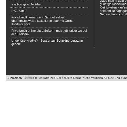
Dass man in dem s
günstige Möbel und 
Nachrangige Darlehen
Kleinigkeiten kaufe
DSL-Bank
bekannt ist dagegen
Namen Ikano von de
Privatkredit berechnen | Schnell selber
überschlagsweise kalkulieren oder mit Online-
Kreditrechner
Privatkredit online abschließen - meist günstiger als bei
der Filialbank
Unseriöse Kredite? - Besser zur Schuldnerberatung
gehen!
Anmelden
|
(c) Kredite-Magazin.net: Der beliebte Online Kredit Vergleich für gute und gün