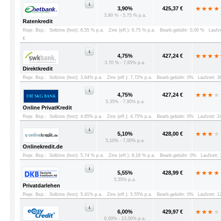
3,90%
425,37 €
3,90 % - 5,75 % p.a.
Ratenkredit
Repr. Bsp.:
Sollzins (fest): 6,55 % p.a.
Zins (eff.): 6,75 % p.a.
Bearb.gebühr: 0,00 %
Laufz
€
4,75%
427,24 €
3,70 % - 7,85% p.a.
Direktkredit
Repr. Bsp.:
Sollzins (fest): 3,64% p.a.
Zins (eff.): 7,72% p.a.
Bearb.gebühr: 0%
Laufzeit: 
4,75%
427,24 €
5,35% - 7,95% p.a.
Online PrivatKredit
Repr. Bsp.:
Sollzins (fest): 4,65% p.a.
Zins (eff.): 4,75% p.a.
Bearb.gebühr: 0%
Laufzeit: 
5,10%
428,00 €
5,10% - 7,00% p.a.
Onlinekredit.de
Repr. Bsp.:
Sollzins (fest): 5,74 % p.a.
Zins (eff.): 8,18 % p.a.
Bearb.gebühr: 0%
Laufzeit:
5,55%
428,99 €
5,55% p.a.
Privatdarlehen
Repr. Bsp.:
Sollzins (fest): 5,41% p.a.
Zins (eff.): 5,55% p.a.
Bearb.gebühr: 0%
Laufzeit: 
6,00%
429,97 €
6,00% - 13,00% p.a.