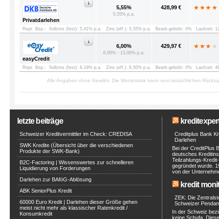
5,55%
428,99 €
5,55% p.a.
Privatdarlehen
Repr. Bsp.:
Sollzins (fest): 5,41% p.a.
Zins (eff.): 5,55% p.a.
Bearb.gebühr: 0%
Laufzeit: 
6,00%
429,97 €
6,00% - 13,00% p.a.
easyCredit
Repr. Bsp.:
Sollzins (fest): 8,19% p.a.
Zins (eff.): 8,50% p.a.
Bearb.gebühr: 0%
Laufzeit: 
Alle Angaben ohne Gewähr. Die Monatsrate kann vom tatsächlichen Rückz
letzte beiträge
kreditexpert
Schweizer Kreditvermittler im Check: CREDISA
Creditplus Bank Kre
Darlehen
SWK Kredite (Übersicht über die verschiedenen
Bei der CreditPlus 
Produkte der SWK-Bank)
deutsches Kreditinst
Teilzahlungs-Kredit
B2C-Factoring | Wissenswertes zur schnelleren
gegründet wurde. 1
Liquidierung von Forderungen
von der Unternehmen
Darlehen zur BAföG-Ablösung
kredit moni
ABK SeniorPlus Kredit
ZEK: Die Zentralste
60000 Euro Kredit | Darlehen dieser Größe gehen
Schweizer Pendan
meist nicht mehr als klassischer Ratenkredit /
In der Schweiz bezi
Konsumkredit
keine Schufa. Diese 