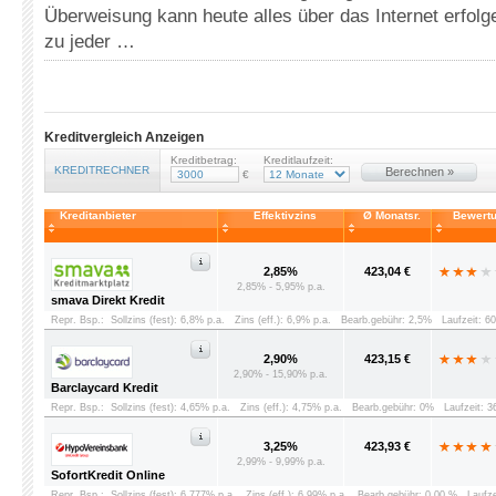
Überweisung kann heute alles über das Internet erfol
zu jeder …
Kreditvergleich Anzeigen
Kreditbetrag:
Kreditlaufzeit:
KREDITRECHNER
Berechnen »
€
Kreditanbieter
Effektivzins
Ø Monatsr.
Bewert
2,85%
423,04 €
2,85% - 5,95% p.a.
smava Direkt Kredit
Repr. Bsp.:
Sollzins (fest): 6,8% p.a.
Zins (eff.): 6,9% p.a.
Bearb.gebühr: 2,5%
Laufzeit: 6
2,90%
423,15 €
2,90% - 15,90% p.a.
Barclaycard Kredit
Repr. Bsp.:
Sollzins (fest): 4,65% p.a.
Zins (eff.): 4,75% p.a.
Bearb.gebühr: 0%
Laufzeit: 
3,25%
423,93 €
2,99% - 9,99% p.a.
SofortKredit Online
Repr. Bsp.:
Sollzins (fest): 6,777% p.a.
Zins (eff.): 6,99% p.a.
Bearb.gebühr: 0,00 %
Laufz