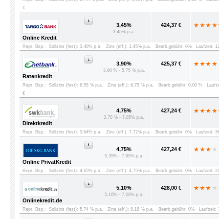
€
3,45%
424,37 €
3,45% p.a.
Online Kredit
Repr. Bsp.:
Sollzins (fest): 3,40% p.a.
Zins (eff.): 3,45% p.a.
Bearb.gebühr: 0%
Laufzeit: 
3,90%
425,37 €
3,90 % - 5,75 % p.a.
Ratenkredit
Repr. Bsp.:
Sollzins (fest): 6,55 % p.a.
Zins (eff.): 6,75 % p.a.
Bearb.gebühr: 0,00 %
Laufz
€
4,75%
427,24 €
3,70 % - 7,85% p.a.
Direktkredit
Repr. Bsp.:
Sollzins (fest): 3,64% p.a.
Zins (eff.): 7,72% p.a.
Bearb.gebühr: 0%
Laufzeit: 
4,75%
427,24 €
5,35% - 7,95% p.a.
Online PrivatKredit
Repr. Bsp.:
Sollzins (fest): 4,65% p.a.
Zins (eff.): 4,75% p.a.
Bearb.gebühr: 0%
Laufzeit: 
5,10%
428,00 €
5,10% - 7,00% p.a.
Onlinekredit.de
Repr. Bsp.:
Sollzins (fest): 5,74 % p.a.
Zins (eff.): 8,18 % p.a.
Bearb.gebühr: 0%
Laufzeit: