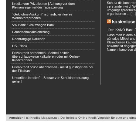
Schufa die konkret
Kredite von Privatleuten | Achtung vor dem
verstanden wird. W
Kleinanzeigenteil der Tageszeitung
umgangssprachlich a
organisierten ... […]
“Geld ohne Auskunft” ist häufig ein leeres
Werbeversprechen
kostenlose 
VW Bank / Volkswagen Bank
Der IKANO Bank Ra
Grundschuldabsicherung
Dass man in dem s
günstige Möbel und 
Nachrangige Darlehen
Kleinigkeiten kaufe
DSL-Bank
bekannt ist dagegen
Namen Ikano von de
Privatkredit berechnen | Schnell selber
überschlagsweise kalkulieren oder mit Online-
Kreditrechner
Privatkredit online abschließen - meist günstiger als bei
der Filialbank
Unseriöse Kredite? - Besser zur Schuldnerberatung
gehen!
Anmelden
|
(c) Kredite-Magazin.net: Der beliebte Online Kredit Vergleich für gute und gün