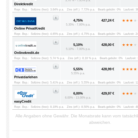
3,70 % - 7,85% p.a.
Direktkredit
Repr. Bsp.:
Sollzins (fest): 3,64% p.a.
Zins (eff.): 7,72% p.a.
Bearb.gebühr: 0%
Laufzeit: 
4,75%
427,24 €
5,35% - 7,95% p.a.
Online PrivatKredit
Repr. Bsp.:
Sollzins (fest): 4,65% p.a.
Zins (eff.): 4,75% p.a.
Bearb.gebühr: 0%
Laufzeit: 
5,10%
428,00 €
5,10% - 7,00% p.a.
Onlinekredit.de
Repr. Bsp.:
Sollzins (fest): 5,74 % p.a.
Zins (eff.): 8,18 % p.a.
Bearb.gebühr: 0%
Laufzeit:
5,55%
428,99 €
5,55% p.a.
Privatdarlehen
Repr. Bsp.:
Sollzins (fest): 5,41% p.a.
Zins (eff.): 5,55% p.a.
Bearb.gebühr: 0%
Laufzeit: 
6,00%
429,97 €
6,00% - 13,00% p.a.
easyCredit
Repr. Bsp.:
Sollzins (fest): 8,19% p.a.
Zins (eff.): 8,50% p.a.
Bearb.gebühr: 0%
Laufzeit: 
Alle Angaben ohne Gewähr. Die Monatsrate kann vom tatsäch
abweichen.