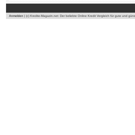
Anmelden
|
(c) Kredite-Magazin.net: Der beliebte Online Kredit Vergleich für gute und gün