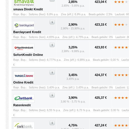
2,85%
423,04 €
2,85% - 5,95% p.a.
smava Direkt Kredit
Repr. Bsp.:
Sollzins (fest): 6,8% p.a.
Zins (eff.): 6,9% p.a.
Bearb.gebühr: 2,5%
Laufzeit: 6
2,90%
423,15 €
2,90% - 15,90% p.a.
Barclaycard Kredit
Repr. Bsp.:
Sollzins (fest): 4,65% p.a.
Zins (eff.): 4,75% p.a.
Bearb.gebühr: 0%
Laufzeit: 
3,25%
423,93 €
2,99% - 9,99% p.a.
SofortKredit Online
Repr. Bsp.:
Sollzins (fest): 6,777% p.a.
Zins (eff.): 6,99% p.a.
Bearb.gebühr: 0,00 %
Laufz
€
3,45%
424,37 €
3,45% p.a.
Online Kredit
Repr. Bsp.:
Sollzins (fest): 3,40% p.a.
Zins (eff.): 3,45% p.a.
Bearb.gebühr: 0%
Laufzeit: 
3,90%
425,37 €
3,90 % - 5,75 % p.a.
Ratenkredit
Repr. Bsp.:
Sollzins (fest): 6,55 % p.a.
Zins (eff.): 6,75 % p.a.
Bearb.gebühr: 0,00 %
Laufz
€
4,75%
427,24 €