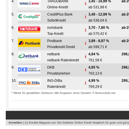
4.
TARGOBANK
3,45 - 10,99 %
ab 2
Online-Kredit
ab 531,88 €
5.
CreditPlus Bank
3,49 - 12,99 %
ab 2
SofortKredit
ab 538,04 €
6.
norisbank
3,70 - 7,80 %
ab 2
Top-Kredit
ab 570,42 €
7.
Postbank
3,89 - 8,97 %
ab 2
Privatkredit Direkt
ab 599,71 €
8.
netbank
4,94 %
298,
netbank Ratenkredit
761,58 €
9.
DKB
4,95 %
298,
Privatdarlehen
763,13 €
10.
ING-DiBa
4,99 %
299,
Ratenkredit
769,29 €
* Werte für gewählten Zeitraum. Alle Angaben ohne Gewähr, © financeAds.net
Anmelden
|
(c) Kredite-Magazin.net: Der beliebte Online Kredit Vergleich für gute und gün