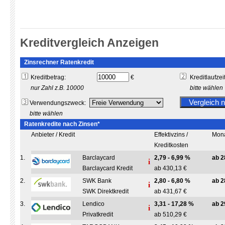
Kreditvergleich Anzeigen
Zinsrechner Ratenkredit
Kreditbetrag:
€
Kreditlaufzeit
nur Zahl z.B. 10000
bitte wählen
Verwendungszweck:
bitte wählen
Ratenkredite nach Zinsen*
Anbieter / Kredit
Effektivzins /
Mona
Kreditkosten
1.
Barclaycard
2,79 - 6,99 %
ab 2
Barclaycard Kredit
ab 430,13 €
2.
SWK Bank
2,80 - 6,80 %
ab 2
SWK Direktkredit
ab 431,67 €
3.
Lendico
3,31 - 17,28 %
ab 2
Privatkredit
ab 510,29 €