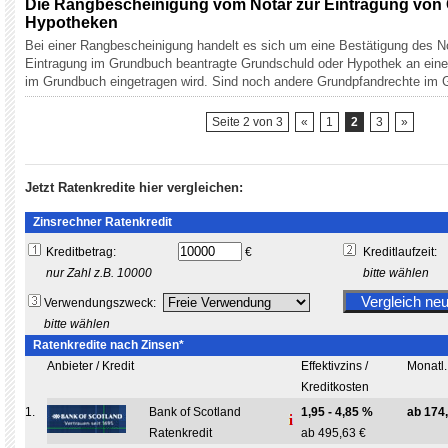
Die Rangbescheinigung vom Notar zur Eintragung von
Hypotheken
Bei einer Rangbescheinigung handelt es sich um eine Bestätigung des No
Eintragung im Grundbuch beantragte Grundschuld oder Hypothek an eine
im Grundbuch eingetragen wird. Sind noch andere Grundpfandrechte im
Seite 2 von 3
«
1
2
3
»
Jetzt Ratenkredite hier vergleichen:
Zinsrechner Ratenkredit
Kreditbetrag:
€
Kreditlaufzeit:
nur Zahl z.B. 10000
bitte wählen
Verwendungszweck:
bitte wählen
Ratenkredite nach Zinsen*
Anbieter / Kredit
Effektivzins /
Monatl.
Kreditkosten
1.
Bank of Scotland
1,95 - 4,85 %
ab 174
Ratenkredit
ab 495,63 €