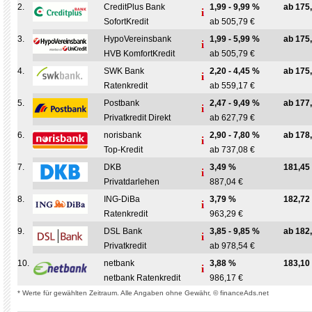
2.
CreditPlus Bank
1,99 - 9,99 %
ab 175
SofortKredit
ab 505,79 €
3.
HypoVereinsbank
1,99 - 5,99 %
ab 175
HVB KomfortKredit
ab 505,79 €
4.
SWK Bank
2,20 - 4,45 %
ab 175
Ratenkredit
ab 559,17 €
5.
Postbank
2,47 - 9,49 %
ab 177
Privatkredit Direkt
ab 627,79 €
6.
norisbank
2,90 - 7,80 %
ab 178
Top-Kredit
ab 737,08 €
7.
DKB
3,49 %
181,45
Privatdarlehen
887,04 €
8.
ING-DiBa
3,79 %
182,72
Ratenkredit
963,29 €
9.
DSL Bank
3,85 - 9,85 %
ab 182
Privatkredit
ab 978,54 €
10.
netbank
3,88 %
183,10
netbank Ratenkredit
986,17 €
* Werte für gewählten Zeitraum. Alle Angaben ohne Gewähr, © financeAds.net