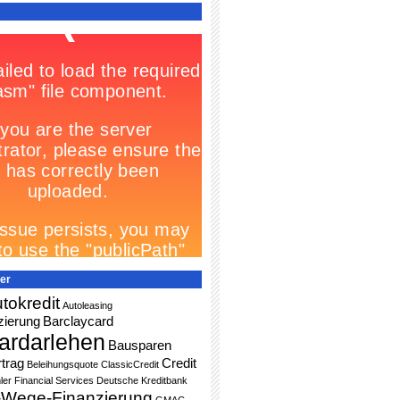
er
tokredit
Autoleasing
zierung
Barclaycard
ardarlehen
Bausparen
trag
Credit
Beleihungsquote
ClassicCredit
ler Financial Services
Deutsche Kreditbank
-Wege-Finanzierung