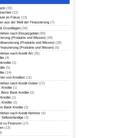
azin
(32)
trachtet
(12)
itute im Fokus
(13)
en aus der Welt der Finanzierung
(7)
 & Grundlagen
(34)
rlehen nach Einsatzgebiet
(60)
zierung (Produkte und Wissen)
(26)
nfinanzierung (Produkte und Wissen)
(28)
Finanzierung (Produkte und Wissen)
(6)
rlehen nach Kredit-Art
(35)
ite
(4)
nkredite
(2)
dite
(5)
ite
(14)
rten von Krediten
(11)
arlehen nach Kredit-Geber
(17)
 Kredite
(1)
 Benz Bank Kredite
(2)
Kredite
(1)
 Kredite
(2)
en Bank Kredite
(2)
arlehen nach Kredit-Nehmer
(4)
r Selbstständige
(3)
nd zu Finanzen
(17)
ten
(13)
4)