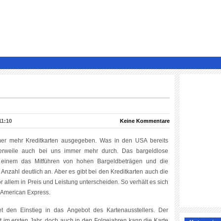
11:10
Keine Kommentare
mer mehr Kreditkarten ausgegeben. Was in den USA bereits
tlerweile auch bei uns immer mehr durch. Das bargeldlose
rt einem das Mitführen von hohen Bargeldbeträgen und die
r Anzahl deutlich an. Aber es gibt bei den Kreditkarten auch die
or allem in Preis und Leistung unterscheiden. So verhält es sich
 American Express.
t den Einstieg in das Angebot des Kartenausstellers. Der
llt im ersten Jahr, doch auch in den Folgejahren kann die Karte