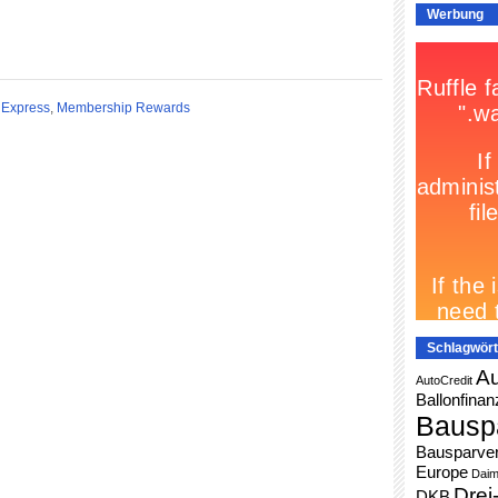
Werbung
 Express
,
Membership Rewards
Schlagwört
Au
AutoCredit
Ballonfinan
Bausp
Bausparver
Europe
Daim
Drei
DKB