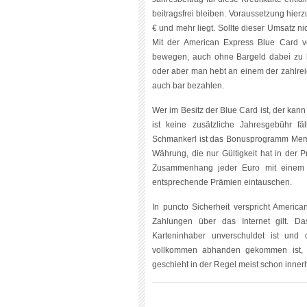
beitragsfrei bleiben. Voraussetzung hierz
€ und mehr liegt. Sollte dieser Umsatz ni
Mit der American Express Blue Card ve
bewegen, auch ohne Bargeld dabei zu ha
oder aber man hebt an einem der zahlr
auch bar bezahlen.
Wer im Besitz der Blue Card ist, der kann
ist keine zusätzliche Jahresgebühr fä
Schmankerl ist das Bonusprogramm Memb
Währung, die nur Gültigkeit hat in der 
Zusammenhang jeder Euro mit einem
entsprechende Prämien eintauschen.
In puncto Sicherheit verspricht Ameri
Zahlungen über das Internet gilt. Da
Karteninhaber unverschuldet ist und d
vollkommen abhanden gekommen ist, da
geschieht in der Regel meist schon inner