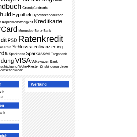
GMAC
ndbuch
Grundpfandrecht
huld
Hypothek
Hypothekendarlehen
Kreditkarte
t
Kapitaldienstfähigkeit
rCard
Mercedes-Benz-Bank
Ratenkredit
dit
PSD
Schlussratenfinanzierung
lussrate
rda
Sparkassen
Sparkasse
Targobank
VISA
ldung
Volkswagen Bank
ntschädigung
Wohn-Riester
Zinsbindungsdauer
Zwischenkredit
n
Werbung
ank
ken
ken
Bank
leich