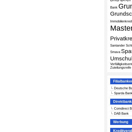
Gru
Bank
Grundsc
Immobilienkredi
Maste
Privatkre
Santander
Sch
Spa
Smava
Umschu
Vorfälligkeitse
Zuteilungsreife
Filialbanke
Deutsche B
Sparda Ban
Direktban
Comdirect 
DAB Bank
Werbung
Kreditverg