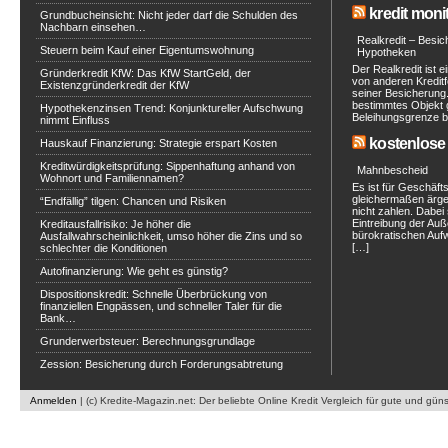
kredit moni
Grundbucheinsicht: Nicht jeder darf die Schulden des
Nachbarn einsehen…
Realkredit – Besi
Steuern beim Kauf einer Eigentumswohnung
Hypotheken
Der Realkredit ist 
Gründerkredit KfW: Das KfW StartGeld, der
von anderen Kreditfo
Existenzgründerkredit der KfW
seiner Besicherung.
bestimmtes Objekt 
Hypothekenzinsen Trend: Konjunktureller Aufschwung
Beleihungsgrenze be
nimmt Einfluss
kostenlose 
Hauskauf Finanzierung: Strategie erspart Kosten
Kreditwürdigkeitsprüfung: Sippenhaftung anhand von
Mahnbescheid
Wohnort und Familiennamen?
Es ist für Geschäf
gleichermaßen ärge
“Endfällig” tilgen: Chancen und Risiken
nicht zahlen. Dabei 
Eintreibung der Au
Kreditausfallrisiko: Je höher die
bürokratischen Aufwa
Ausfallwahrscheinlichkeit, umso höher die Zins und so
[…]
schlechter die Konditionen
Autofinanzierung: Wie geht es günstig?
Dispositionskredit: Schnelle Überbrückung von
finanziellen Engpässen, und schneller Taler für die
Bank…
Grunderwerbsteuer: Berechnungsgrundlage
Zession: Besicherung durch Forderungsabtretung
Anmelden
| (c) Kredite-Magazin.net: Der beliebte Online Kredit Vergleich für gute und gün