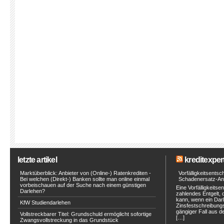
letzte artikel
kreditexpert
Marktüberblick: Anbieter von (Online-) Ratenkrediten -
Vorfälligkeitsents
Bei welchen (Direkt-) Banken sollte man online einmal
Schadenersatz-An
vorbeischauen auf der Suche nach einem günstigen
Eine Vorfälligkeitse
Darlehen?
zahlendes Entgelt, 
kann, wenn ein Darl
KfW Studiendarlehen
Zinsfestschreibungs
gängiger Fall aus de
Vollstreckbarer Titel: Grundschuld ermöglicht sofortige
[…]
Zwangsvollstreckung in das Grundstück