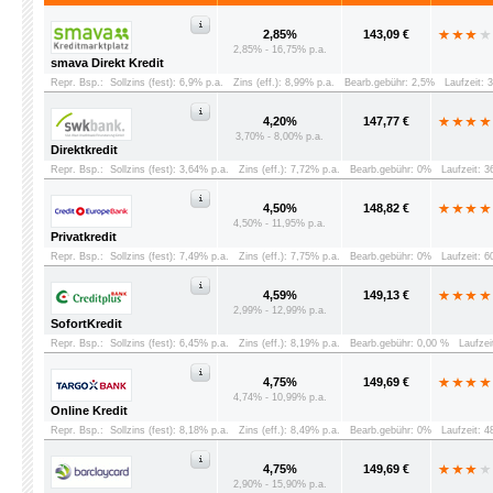
2,85%
143,09 €
2,85% - 16,75% p.a.
smava Direkt Kredit
Repr. Bsp.:
Sollzins (fest): 6,9% p.a.
Zins (eff.): 8,99% p.a.
Bearb.gebühr: 2,5%
Laufzeit: 
4,20%
147,77 €
3,70% - 8,00% p.a.
Direktkredit
Repr. Bsp.:
Sollzins (fest): 3,64% p.a.
Zins (eff.): 7,72% p.a.
Bearb.gebühr: 0%
Laufzeit: 
4,50%
148,82 €
4,50% - 11,95% p.a.
Privatkredit
Repr. Bsp.:
Sollzins (fest): 7,49% p.a.
Zins (eff.): 7,75% p.a.
Bearb.gebühr: 0%
Laufzeit: 
4,59%
149,13 €
2,99% - 12,99% p.a.
SofortKredit
Repr. Bsp.:
Sollzins (fest): 6,45% p.a.
Zins (eff.): 8,19% p.a.
Bearb.gebühr: 0,00 %
Laufzei
4,75%
149,69 €
4,74% - 10,99% p.a.
Online Kredit
Repr. Bsp.:
Sollzins (fest): 8,18% p.a.
Zins (eff.): 8,49% p.a.
Bearb.gebühr: 0%
Laufzeit: 
4,75%
149,69 €
2,90% - 15,90% p.a.