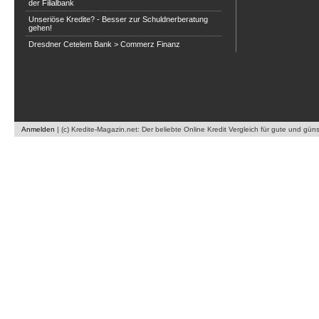
der Filialbank
Unseriöse Kredite? - Besser zur Schuldnerberatung
gehen!
Dresdner Cetelem Bank > Commerz Finanz
Anmelden
|
(c) Kredite-Magazin.net: Der beliebte Online Kredit Vergleich für gute und gün