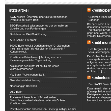
letzte artikel
kreditexpert
SWK Kredite (Übersicht über die verschiedenen
Creditplus Bank Kre
Produkte der SWK-Bank)
Darlehen
Bei der CreditPlus 
B2C-Factoring | Wissenswertes zur schnelleren
deutsches Kreditinst
Liquidierung von Forderungen
Teilzahlungs-Kredit
gegründet wurde. 1
Darlehen zur BAföG-Ablösung
von der Unternehmen
ABK SeniorPlus Kredit
kredit moni
60000 Euro Kredit | Darlehen dieser Größe gehen
meist nicht mehr als klassischer Ratenkredit /
Der Targobank Onli
Konsumkredit
Voraussetzungen, 
Der Online Autokred
Kredite von Privatleuten | Achtung vor dem
zweckgebundener Ra
Kleinanzeigenteil der Tageszeitung
aufgenommen werde
oder gebrauchten P
“Geld ohne Auskunft” ist häufig ein leeres
Andere Vorhaben kö
Werbeversprechen
realisiert ... […]
VW Bank / Volkswagen Bank
kostenlose 
Grundschuldabsicherung
Der IKANO Bank Ra
Nachrangige Darlehen
Dass man in dem s
günstige Möbel und 
DSL-Bank
Kleinigkeiten kaufe
Privatkredit berechnen | Schnell selber
bekannt ist dagegen
überschlagsweise kalkulieren oder mit Online-
Namen Ikano von de
Kreditrechner
Privatkredit online abschließen - meist günstiger als bei