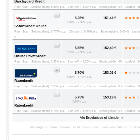
Barclaycard Kredit
Repr. Bsp.:
Sollzins (fest): 6,69% p.a.
Zins (eff.): 6,90% p.a.
Bearb.gebühr: 0%
Laufzeit: 
5,25%
151,44 €
2,99% - 9,99% p.a.
SofortKredit Online
Repr. Bsp.:
Sollzins (fest): 6,777% p.a.
Zins (eff.): 6,99% p.a.
Bearb.gebühr: 0,00 %
Laufz
€
5,55%
152,49 €
5,35% - 7,95% p.a.
Online PrivatKredit
Repr. Bsp.:
Sollzins (fest): 5,22% p.a.
Zins (eff.): 5,35% p.a.
Bearb.gebühr: 0%
Laufzeit: 
5,70%
153,02 €
5,60% - 7,70% p.a.
Ratenkredit
Repr. Bsp.:
Sollzins (fest): 5,55% p.a.
Zins (eff.): 5,70% p.a.
Bearb.gebühr: 0%
Laufzeit: 
5,75%
153,19 €
5,95% p.a.
Ratenkredit
Repr. Bsp.:
Sollzins (fest): 5,79% p.a.
Zins (eff.): 5,95% p.a.
Bearb.gebühr: 0%
Laufzeit: 
Alle Ergebnisse einblenden »
Alle Angaben ohne Gewähr. Die Monatsrate kann vom tatsächlichen Rückz