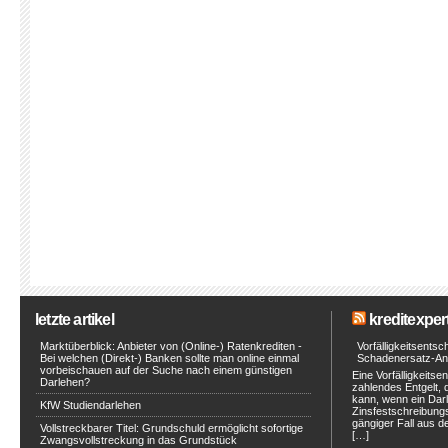
letzte artikel
kreditexpert
Marktüberblick: Anbieter von (Online-) Ratenkrediten -
Vorfälligkeitsents
Bei welchen (Direkt-) Banken sollte man online einmal
Schadenersatz-An
vorbeischauen auf der Suche nach einem günstigen
Eine Vorfälligkeitse
Darlehen?
zahlendes Entgelt, 
kann, wenn ein Darl
KfW Studiendarlehen
Zinsfestschreibungs
gängiger Fall aus de
Vollstreckbarer Titel: Grundschuld ermöglicht sofortige
[…]
Zwangsvollstreckung in das Grundstück