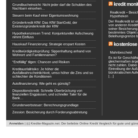
kredit moni
Grundbucheinsicht: Nicht jeder darf die Schulden des
Nachbarn einsehen…
Realkredit – Besi
Steuern beim Kauf einer Eigentumswohnung
Hypotheken
Der Realkredit ist 
Gründerkredit KfW: Das KfW StartGeld, der
von anderen Kreditfo
Existenzgründerkredit der KfW
seiner Besicherung.
bestimmtes Objekt 
Hypothekenzinsen Trend: Konjunktureller Aufschwung
Beleihungsgrenze be
nimmt Einfluss
kostenlose 
Hauskauf Finanzierung: Strategie erspart Kosten
Kreditwürdigkeitsprüfung: Sippenhaftung anhand von
Mahnbescheid
Wohnort und Familiennamen?
Es ist für Geschäf
gleichermaßen ärge
“Endfällig” tilgen: Chancen und Risiken
nicht zahlen. Dabei 
Eintreibung der Au
Kreditausfallrisiko: Je höher die
bürokratischen Aufwa
Ausfallwahrscheinlichkeit, umso höher die Zins und so
[…]
schlechter die Konditionen
Autofinanzierung: Wie geht es günstig?
Dispositionskredit: Schnelle Überbrückung von
finanziellen Engpässen, und schneller Taler für die
Bank…
Grunderwerbsteuer: Berechnungsgrundlage
Zession: Besicherung durch Forderungsabtretung
Anmelden
| (c) Kredite-Magazin.net: Der beliebte Online Kredit Vergleich für gute und gün