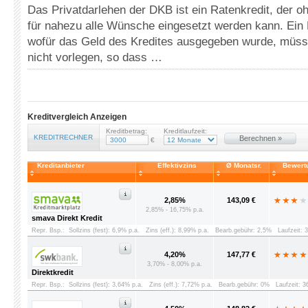
Das Privatdarlehen der DKB ist ein Ratenkredit, der 
für nahezu alle Wünsche eingesetzt werden kann. Ein
wofür das Geld des Kredites ausgegeben wurde, müs
nicht vorlegen, so dass …
Kreditvergleich Anzeigen
Kreditbetrag:
Kreditlaufzeit:
KREDITRECHNER
Berechnen »
€
Kreditanbieter
Effektivzins
Ø Monatsr.
Bewert
2,85%
143,09 €
2,85% - 16,75% p.a.
smava Direkt Kredit
Repr. Bsp.:
Sollzins (fest): 6,9% p.a.
Zins (eff.): 8,99% p.a.
Bearb.gebühr: 2,5%
Laufzeit: 
4,20%
147,77 €
3,70% - 8,00% p.a.
Direktkredit
Repr. Bsp.:
Sollzins (fest): 3,64% p.a.
Zins (eff.): 7,72% p.a.
Bearb.gebühr: 0%
Laufzeit: 