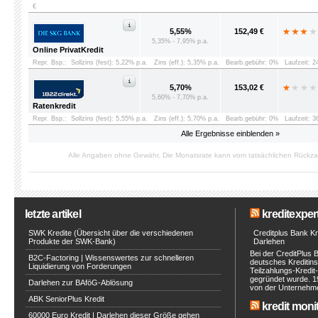
€
5,55%
152,49 €
5,35% - 7,95% p.a.
Online PrivatKredit
Repr. Bsp.:
Sollzins (fest): 5,22% p.a.
Zins (eff.): 5,35% p.a.
Bearb.gebühr: 0%
Laufzeit: 
5,70%
153,02 €
5,60% - 7,70% p.a.
Ratenkredit
Repr. Bsp.:
Sollzins (fest): 5,55% p.a.
Zins (eff.): 5,70% p.a.
Bearb.gebühr: 0%
Laufzeit: 
Alle Ergebnisse einblenden »
Alle Angaben ohne Gewähr. Die Monatsrate kann vom tatsächlichen Rückz
letzte artikel
kreditexpert
SWK Kredite (Übersicht über die verschiedenen
Creditplus Bank Kre
Produkte der SWK-Bank)
Darlehen
Bei der CreditPlus 
B2C-Factoring | Wissenswertes zur schnelleren
deutsches Kreditinst
Liquidierung von Forderungen
Teilzahlungs-Kredit
gegründet wurde. 1
Darlehen zur BAföG-Ablösung
von der Unternehmen
ABK SeniorPlus Kredit
kredit moni
60000 Euro Kredit | Darlehen dieser Größe gehen