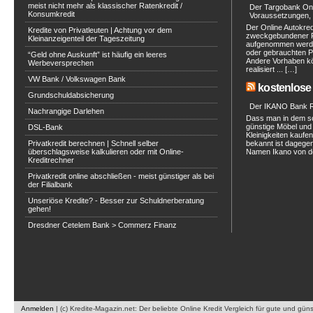
meist nicht mehr als klassischer Ratenkredit /
Der Targobank Onli
Konsumkredit
Voraussetzungen, 
Der Online Autokred
Kredite von Privatleuten | Achtung vor dem
zweckgebundener Ra
Kleinanzeigenteil der Tageszeitung
aufgenommen werde
oder gebrauchten P
“Geld ohne Auskunft” ist häufig ein leeres
Andere Vorhaben kö
Werbeversprechen
realisiert ... […]
VW Bank / Volkswagen Bank
kostenlose 
Grundschuldabsicherung
Der IKANO Bank Ra
Nachrangige Darlehen
Dass man in dem s
günstige Möbel und 
DSL-Bank
Kleinigkeiten kaufe
Privatkredit berechnen | Schnell selber
bekannt ist dagegen
überschlagsweise kalkulieren oder mit Online-
Namen Ikano von de
Kreditrechner
Privatkredit online abschließen - meist günstiger als bei
der Filialbank
Unseriöse Kredite? - Besser zur Schuldnerberatung
gehen!
Dresdner Cetelem Bank > Commerz Finanz
Anmelden
|
(c) Kredite-Magazin.net: Der beliebte Online Kredit Vergleich für gute und gün