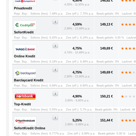
4,50%
148,82 €
4,50% - 11,95% p.a.
Privatkredit
Repr. Bsp.:
Sollzins (fest): 7,49% p.a.
Zins (eff.): 7,75% p.a.
Bearb.gebühr: 0%
Laufzeit: 
4,59%
149,13 €
2,99% - 12,99% p.a.
SofortKredit
Repr. Bsp.:
Sollzins (fest): 6,45% p.a.
Zins (eff.): 8,19% p.a.
Bearb.gebühr: 0,00 %
Laufzei
4,75%
149,69 €
4,74% - 10,99% p.a.
Online Kredit
Repr. Bsp.:
Sollzins (fest): 8,18% p.a.
Zins (eff.): 8,49% p.a.
Bearb.gebühr: 0%
Laufzeit: 
4,75%
149,69 €
2,90% - 15,90% p.a.
Barclaycard Kredit
Repr. Bsp.:
Sollzins (fest): 6,69% p.a.
Zins (eff.): 6,90% p.a.
Bearb.gebühr: 0%
Laufzeit: 
4,90%
150,21 €
3,90% - 9,90% p.a.
Top-Kredit
Repr. Bsp.:
Sollzins (fest): 5,55% p.a.
Zins (eff.): 5,7% p.a.
Bearb.gebühr: 0%
Laufzeit: 4
5,25%
151,44 €
2,99% - 9,99% p.a.
SofortKredit Online
Repr. Bsp.:
Sollzins (fest): 6,777% p.a.
Zins (eff.): 6,99% p.a.
Bearb.gebühr: 0,00 %
Laufz