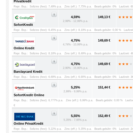
Privatkredit
Repr. Bsp.:
Sollzins (fest): 7,49% p.a.
Zins (eff.): 7,75% p.a.
Bearb.gebühr: 0%
Laufzeit: 
4,59%
149,13 €
2,99% - 12,99% p.a.
SofortKredit
Repr. Bsp.:
Sollzins (fest): 6,45% p.a.
Zins (eff.): 8,19% p.a.
Bearb.gebühr: 0,00 %
Laufzei
4,75%
149,69 €
4,74% - 10,99% p.a.
Online Kredit
Repr. Bsp.:
Sollzins (fest): 8,18% p.a.
Zins (eff.): 8,49% p.a.
Bearb.gebühr: 0%
Laufzeit: 
4,75%
149,69 €
2,90% - 15,90% p.a.
Barclaycard Kredit
Repr. Bsp.:
Sollzins (fest): 6,69% p.a.
Zins (eff.): 6,90% p.a.
Bearb.gebühr: 0%
Laufzeit: 
5,25%
151,44 €
2,99% - 9,99% p.a.
SofortKredit Online
Repr. Bsp.:
Sollzins (fest): 6,777% p.a.
Zins (eff.): 6,99% p.a.
Bearb.gebühr: 0,00 %
Laufz
€
5,55%
152,49 €
5,35% - 7,95% p.a.
Online PrivatKredit
Repr. Bsp.:
Sollzins (fest): 5,22% p.a.
Zins (eff.): 5,35% p.a.
Bearb.gebühr: 0%
Laufzeit: 