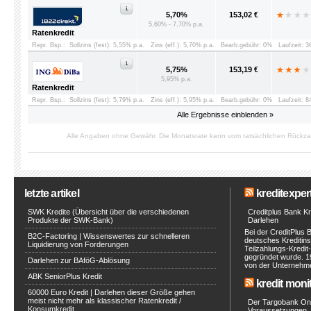
5,70%
153,02 €
5,60% - 7,70% p.a.
Ratenkredit
Repr. Bsp.:
Sollzins (fest): 5,55% p.a.
Zins (eff.): 5,70% p.a.
Bearb.gebühr: 0%
Laufzeit: 
5,75%
153,19 €
5,95% p.a.
Ratenkredit
Repr. Bsp.:
Sollzins (fest): 5,79% p.a.
Zins (eff.): 5,95% p.a.
Bearb.gebühr: 0%
Laufzeit: 
Alle Ergebnisse einblenden »
Alle Angaben ohne Gewähr. Die Monatsrate kann vom tatsächlichen Rückz
letzte artikel
kreditexpert
SWK Kredite (Übersicht über die verschiedenen
Creditplus Bank Kre
Produkte der SWK-Bank)
Darlehen
Bei der CreditPlus 
B2C-Factoring | Wissenswertes zur schnelleren
deutsches Kreditinst
Liquidierung von Forderungen
Teilzahlungs-Kredit
gegründet wurde. 1
Darlehen zur BAföG-Ablösung
von der Unternehmen
ABK SeniorPlus Kredit
kredit moni
60000 Euro Kredit | Darlehen dieser Größe gehen
meist nicht mehr als klassischer Ratenkredit /
Der Targobank Onli
Konsumkredit
Voraussetzungen, 