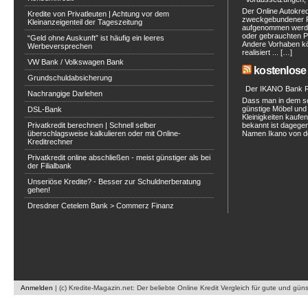
Der Online Autokred
Kredite von Privatleuten | Achtung vor dem
zweckgebundener Ra
Kleinanzeigenteil der Tageszeitung
aufgenommen werde
oder gebrauchten P
“Geld ohne Auskunft” ist häufig ein leeres
Andere Vorhaben kö
Werbeversprechen
realisiert ... […]
VW Bank / Volkswagen Bank
kostenlose 
Grundschuldabsicherung
Der IKANO Bank Ra
Nachrangige Darlehen
Dass man in dem s
günstige Möbel und 
DSL-Bank
Kleinigkeiten kaufe
Privatkredit berechnen | Schnell selber
bekannt ist dagegen
überschlagsweise kalkulieren oder mit Online-
Namen Ikano von de
Kreditrechner
Privatkredit online abschließen - meist günstiger als bei
der Filialbank
Unseriöse Kredite? - Besser zur Schuldnerberatung
gehen!
Dresdner Cetelem Bank > Commerz Finanz
Anmelden
|
(c) Kredite-Magazin.net: Der beliebte Online Kredit Vergleich für gute und gün