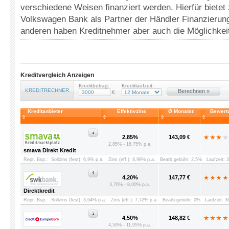
verschiedene Weisen finanziert werden. Hierfür bietet
Volkswagen Bank als Partner der Händler Finanzieru
anderen haben Kreditnehmer aber auch die Möglichkeit
Kreditvergleich Anzeigen
Kreditbetrag:
Kreditlaufzeit:
KREDITRECHNER
Berechnen »
€
Kreditanbieter
Effektivzins
Ø Monatsr.
Bewert
2,85%
143,09 €
2,85% - 16,75% p.a.
smava Direkt Kredit
Repr. Bsp.:
Sollzins (fest): 6,9% p.a.
Zins (eff.): 8,99% p.a.
Bearb.gebühr: 2,5%
Laufzeit: 
4,20%
147,77 €
3,70% - 8,00% p.a.
Direktkredit
Repr. Bsp.:
Sollzins (fest): 3,64% p.a.
Zins (eff.): 7,72% p.a.
Bearb.gebühr: 0%
Laufzeit: 
4,50%
148,82 €
4,50% - 11,95% p.a.