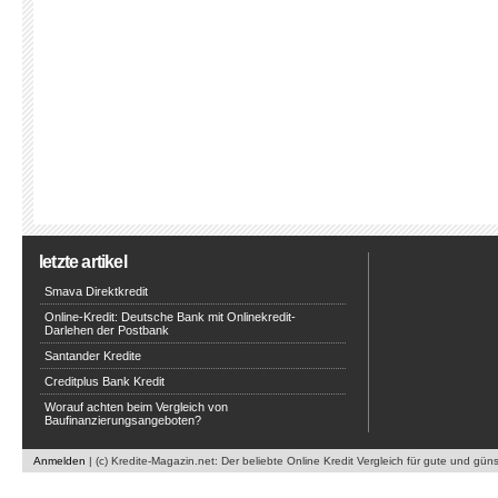
letzte artikel
Smava Direktkredit
Online-Kredit: Deutsche Bank mit Onlinekredit-
Darlehen der Postbank
Santander Kredite
Creditplus Bank Kredit
Worauf achten beim Vergleich von
Baufinanzierungsangeboten?
Anmelden
| (c) Kredite-Magazin.net: Der beliebte Online Kredit Vergleich für gute und gün