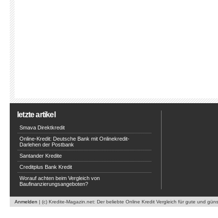
letzte artikel
Smava Direktkredit
Online-Kredit: Deutsche Bank mit Onlinekredit-
Darlehen der Postbank
Santander Kredite
Creditplus Bank Kredit
Worauf achten beim Vergleich von
Baufinanzierungsangeboten?
Anmelden
| (c) Kredite-Magazin.net: Der beliebte Online Kredit Vergleich für gute und gün