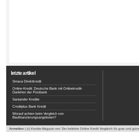
letzte artikel
Smava Direktkredit
Online-Kredit: Deutsche Bank mit Onlinekredit-
Darlehen der Postbank
Santander Kredite
Creditplus Bank Kredit
Worauf achten beim Vergleich von
Baufinanzierungsangeboten?
Anmelden
| (c) Kredite-Magazin.net: Der beliebte Online Kredit Vergleich für gute und gün