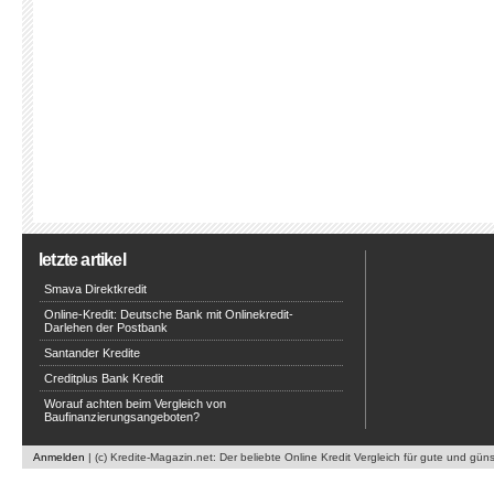
letzte artikel
Smava Direktkredit
Online-Kredit: Deutsche Bank mit Onlinekredit-
Darlehen der Postbank
Santander Kredite
Creditplus Bank Kredit
Worauf achten beim Vergleich von
Baufinanzierungsangeboten?
Anmelden
| (c) Kredite-Magazin.net: Der beliebte Online Kredit Vergleich für gute und gün